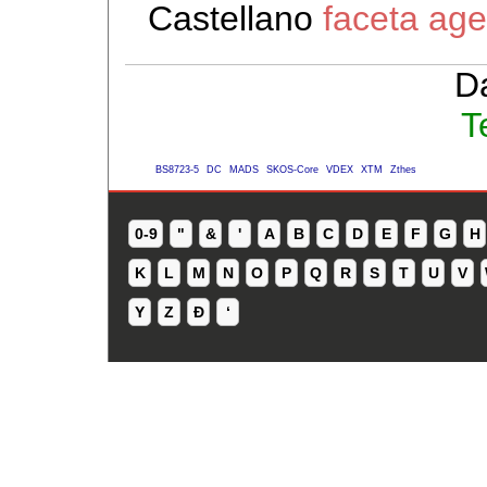
Castellano
faceta ag
D
T
BS8723-5
DC
MADS
SKOS-Core
VDEX
XTM
Zthes
0-9
"
&
'
A
B
C
D
E
F
G
H
K
L
M
N
O
P
Q
R
S
T
U
V
Y
Z
Ð
ʻ