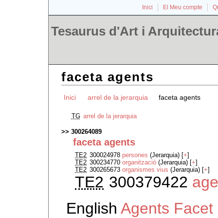
Inici
El Meu compte
Qu
Tesaurus d'Art i Arquitectur
faceta agents
Inici
arrel de la jerarquia
faceta agents
TG
arrel de la jerarquia
300264089
faceta agents
TE2
300024978
persones
(Jerarquia) [
+
]
TE2
300234770
organització
(Jerarquia) [
+
]
TE2
300265673
organismes vius
(Jerarquia) [
+
]
TE2
300379422
age
English
Agents Facet