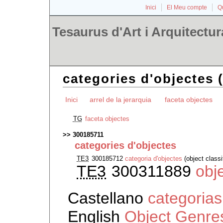
Inici
El Meu compte
Qu
Tesaurus d'Art i Arquitectur
categories d'objectes 
Inici
arrel de la jerarquia
faceta objectes
TG
faceta objectes
300185711
categories d'objectes
TE3
300185712
categoria d'objectes
(object classi
TE3
300311889
obj
Castellano
categorias
English
Object Genre