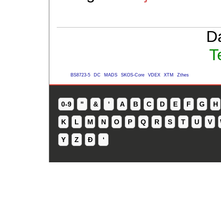
D
T
BS8723-5
DC
MADS
SKOS-Core
VDEX
XTM
Zthes
0-9
"
&
'
A
B
C
D
E
F
G
H
K
L
M
N
O
P
Q
R
S
T
U
V
Y
Z
Ð
ʻ