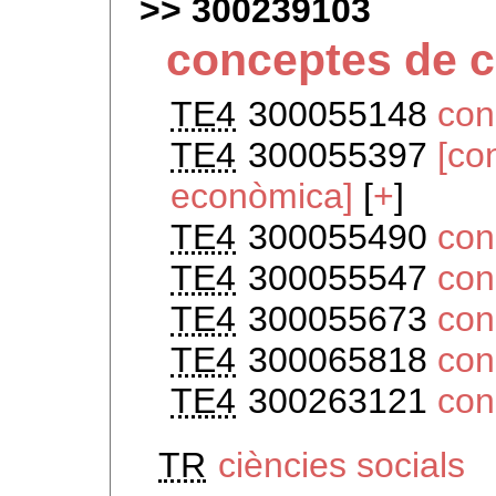
300239103
conceptes de c
TE4
300055148
con
TE4
300055397
[co
econòmica]
[
+
]
TE4
300055490
con
TE4
300055547
con
TE4
300055673
con
TE4
300065818
con
TE4
300263121
con
TR
ciències socials