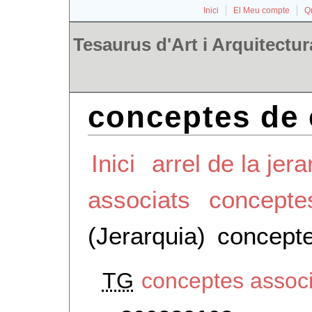
Inici
El Meu compte
Qu
Tesaurus d'Art i Arquitectur
conceptes de 
Inici
arrel de la jera
associats
concepte
(Jerarquia)
concepte
TG
conceptes assoc