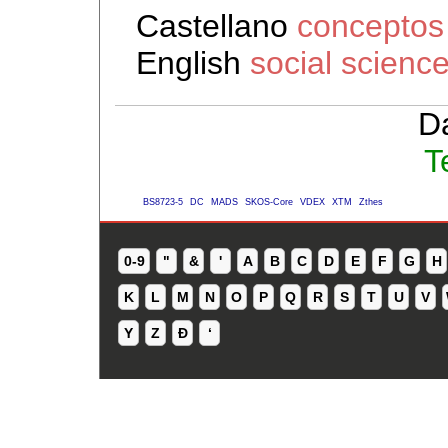
Castellano
conceptos 
English
social scienc
D
T
BS8723-5
DC
MADS
SKOS-Core
VDEX
XTM
Zthes
0-9
"
&
'
A
B
C
D
E
F
G
H
K
L
M
N
O
P
Q
R
S
T
U
V
Y
Z
Ð
ʻ