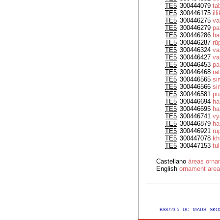
TE5
300444079
ta
TE5
300446175
il
TE5
300446275
va
TE5
300446279
pa
TE5
300446286
ha
TE5
300446287
rū
TE5
300446324
va
TE5
300446427
va
TE5
300446453
pa
TE5
300446468
ra
TE5
300446565
si
TE5
300446566
si
TE5
300446581
pu
TE5
300446694
ha
TE5
300446695
ha
TE5
300446741
vy
TE5
300446879
ha
TE5
300446921
rū
TE5
300447078
kh
TE5
300447153
tu
Castellano
áreas orna
English
ornament are
BS8723-5
DC
MADS
SKO