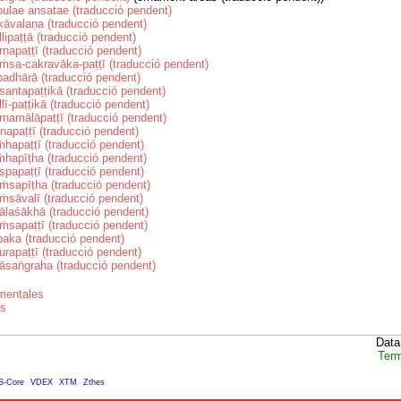
bulae ansatae (traducció pendent)
likāvalaṇa (traducció pendent)
llipaṭṭā (traducció pendent)
rṇapaṭṭī (traducció pendent)
ṁsa-cakravāka-paṭṭī (traducció pendent)
padhārā (traducció pendent)
santapaṭṭikā (traducció pendent)
llī-paṭṭikā (traducció pendent)
rṇamālāpaṭṭī (traducció pendent)
tnapaṭṭī (traducció pendent)
ṁhapaṭṭī (traducció pendent)
ṁhapīṭha (traducció pendent)
ṣpapaṭṭī (traducció pendent)
ṁsapīṭha (traducció pendent)
ṁsāvalī (traducció pendent)
ālaśākhā (traducció pendent)
ṁsapaṭṭī (traducció pendent)
paka (traducció pendent)
urapaṭṭī (traducció pendent)
lāsaṅgraha (traducció pendent)
mentales
as
Data
Term
S-Core
VDEX
XTM
Zthes