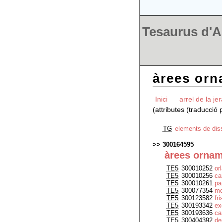
Tesaurus d'Ar
àrees orn
Inici
arrel de la je
(attributes (traducció
TG
elements de dis
300164595
àrees ornam
TE5
300010252
or
TE5
300010256
ca
TE5
300010261
pa
TE5
300077354
me
TE5
300123582
fri
TE5
300193342
ex
TE5
300193636
c
TE5
300404392
de