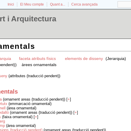
Inici
El Meu compte
Quant a...
Cerca avançada
t i Arquitectura
amentals
rarquia
faceta atributs físics
elements de disseny
(Jerarquia)
 pendent))
àrees ornamentals
seny
(attributes (traducció pendent))
entals
la
(ornament areas (traducció pendent)) [
+
]
rtutx
(emmarcació ornamental)
nell
(àrea ornamental)
dalló
(ornament areas (traducció pendent)) [
+
]
s
(faixa ornamental) [
+
]
erg
amp
(àrea ornamental)
signs (traducció pendent)
(ornament areas (traducció pendent))