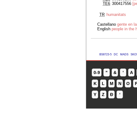
TE6
300417556
[p
TR
humanitats
Castellano
gente en l
English
people in the 
BS8723-5
DC
MADS
SKO
0-9
"
&
'
A
K
L
M
N
O
Y
Z
Ð
ʻ