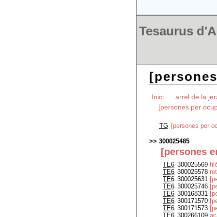
Tesaurus d'Ar
[persones
Inici
arrel de la je
[persones per ocup
TG
[persones per o
300025485
[persones e
TE6
300025569
fi
TE6
300025578
re
TE6
300025631
[p
TE6
300025746
[p
TE6
300168331
[p
TE6
300171570
[p
TE6
300171573
[p
TE6
300266109
a