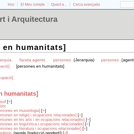
Inici
El Meu compte
Quant a...
Cerca avançada
t i Arquitectura
 en humanitats]
rarquia
faceta agents
persones
(Jerarquia)
persones
(agent
ació]
[persones en humanitats]
cupació]
n humanitats]
lòsof
[
+
]
tòric
ersones en museologia]
[
+
]
ersones en religió i ocupacions relacionades]
[
+
]
ersones en les arts i en ocupacions relacionades]
[
+
]
ersones en lingüística i ocupacions relacionades]
[
+
]
ersones en literatura i ocupacions relacionades]
[
+
]
cadèmic
(people (traducció pendent)) [
+
]