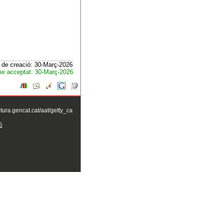
 de creació: 30-Març-2026
e acceptat: 30-Març-2026
ltura.gencat.cat/aat/getty_ca
5