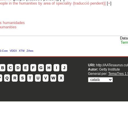
eople in the humanities by area of speciality (traducció pendent)]
[
+
]
as humanidades
humanities
Data
Term
S-Core
VDEX
XTM
Zthes
URI:
http://AATesaurus.cu
B
C
D
E
F
G
H
I
J
Autor:
Getty Institute
Generat per:
TemaTres 1.
P
Q
R
S
T
U
V
W
X