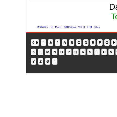
D
T
BS8723-5
DC
MADS
SKOS-Core
VDEX
XTM
Zthes
0-9
"
&
'
A
B
C
D
E
F
G
H
K
L
M
N
O
P
Q
R
S
T
U
V
Y
Z
Ð
ʻ