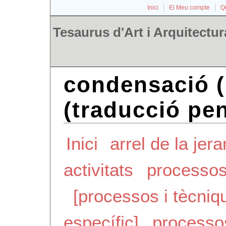
Inici
El Meu compte
Qu
Tesaurus d'Art i Arquitectur
condensació 
(traducció pe
Inici
arrel de la jera
activitats
processos
[processos i tècniq
específic]
processo