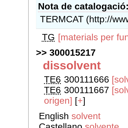
Nota de catalogació
TERMCAT (http://www
TG
[materials per fu
300015217
dissolvent
TE6
300111666
[sol
TE6
300111667
[so
origen]
[
+
]
English
solvent
Castellano
solvente