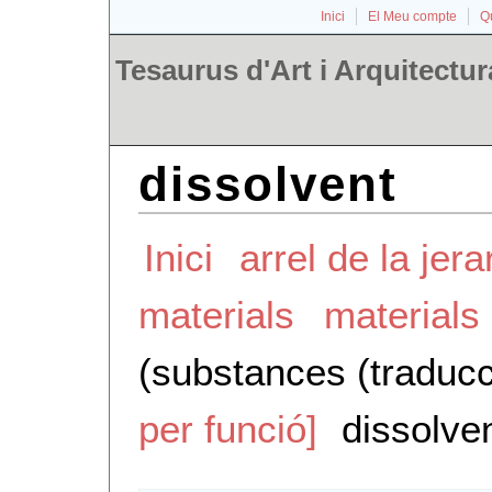
Inici
El Meu compte
Qu
Tesaurus d'Art i Arquitectur
dissolvent
Inici
arrel de la jera
materials
materials
(substances (traducc
per funció]
dissolve