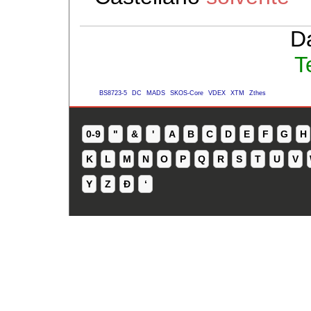
D
T
BS8723-5
DC
MADS
SKOS-Core
VDEX
XTM
Zthes
0-9
"
&
'
A
B
C
D
E
F
G
H
K
L
M
N
O
P
Q
R
S
T
U
V
Y
Z
Ð
ʻ