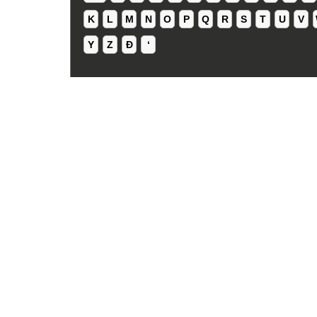
K
L
M
N
O
P
Q
R
S
T
U
V
Y
Z
Ð
ʻ