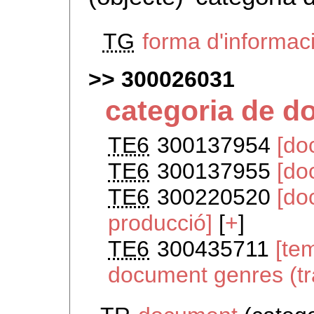
TG
forma d'informac
300026031
categoria de 
TE6
300137954
[do
TE6
300137955
[do
TE6
300220520
[do
producció]
[
+
]
TE6
300435711
[tem
document genres (tr