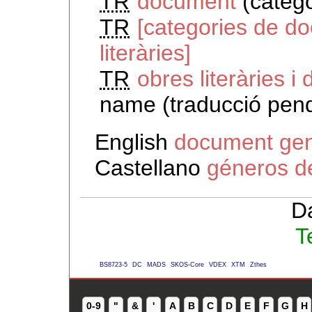
TR
document
(catego
TR
[categories de d
literàries]
TR
obres literàries i
name (traducció pend
English
document ge
Castellano
géneros d
D
T
BS8723-5
DC
MADS
SKOS-Core
VDEX
XTM
Zthes
0-9
"
&
'
A
B
C
D
E
F
G
H