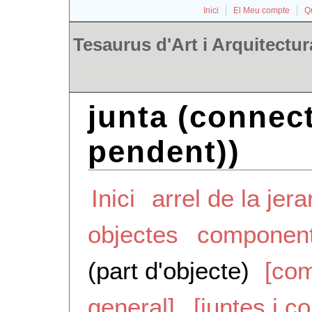
Inici
El Meu compte
Qu
Tesaurus d'Art i Arquitectur
junta (connec
pendent))
Inici
arrel de la jera
objectes
componen
(part d'objecte)
[com
general]
[juntes i c