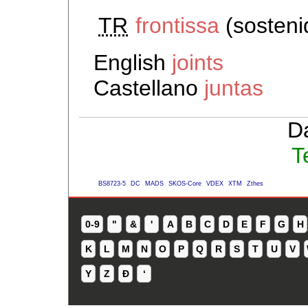
TR
frontissa
(sosteni
English
joints
Castellano
juntas
D
T
BS8723-5
DC
MADS
SKOS-Core
VDEX
XTM
Zthes
0-9
"
&
'
A
B
C
D
E
F
G
H
K
L
M
N
O
P
Q
R
S
T
U
V
Y
Z
Ð
ʻ