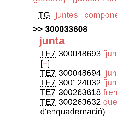
TG
[juntes i compone
300033608
junta
TE7
300048693
[ju
[
+
]
TE7
300048694
[ju
TE7
300124032
[ju
TE7
300263618
fre
TE7
300263632
que
d'enquadernació)