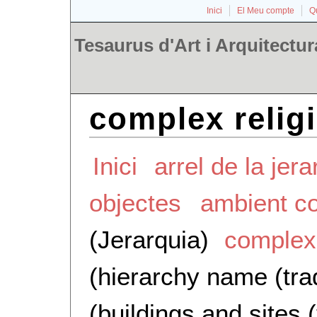
Inici
El Meu compte
Qu
Tesaurus d'Art i Arquitectur
complex relig
Inici
arrel de la jera
objectes
ambient co
(Jerarquia)
complexo
(hierarchy name (tra
(buildings and sites 