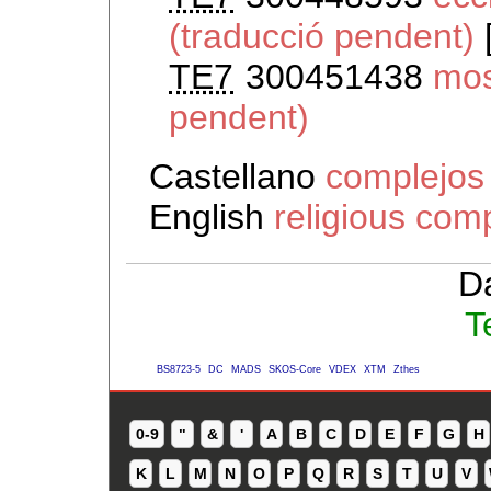
(traducció pendent)
TE7
300451438
mos
pendent)
Castellano
complejos 
English
religious com
D
T
BS8723-5
DC
MADS
SKOS-Core
VDEX
XTM
Zthes
0-9
"
&
'
A
B
C
D
E
F
G
H
K
L
M
N
O
P
Q
R
S
T
U
V