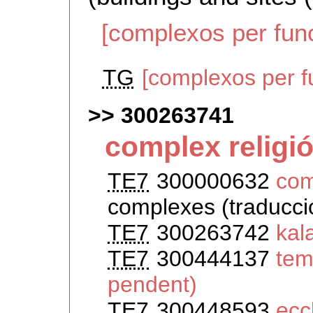
[complexos per func
TG
[complexos per f
300263741
complex religi
TE7
300000632
com
complexes (traducci
TE7
300263742
kal
TE7
300444137
tem
pendent)
TE7
300448593
ecc