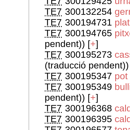
TE7
300129425
urn
TE7
300132254
ger
TE7
300194731
pla
TE7
300194765
pitx
pendent)) [
+
]
TE7
300195273
cas
(traducció pendent))
TE7
300195347
pot
TE7
300195349
bull
pendent)) [
+
]
TE7
300196368
cal
TE7
300196395
cal
TE7
300196577
ten