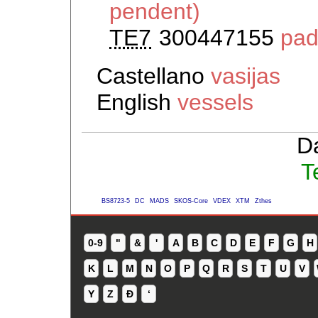
pendent)
TE7
300447155
pad
Castellano
vasijas
English
vessels
D
T
BS8723-5
DC
MADS
SKOS-Core
VDEX
XTM
Zthes
0-9
"
&
'
A
B
C
D
E
F
G
H
K
L
M
N
O
P
Q
R
S
T
U
V
Y
Z
Ð
ʻ