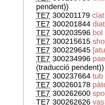
pendent))
TE7
300201179
cíat
TE7
300201844
dia
TE7
300203596
bol
TE7
300215615
sho
TE7
300229645
[at
TE7
300234996
pae
(traducció pendent))
TE7
300237664
tub
TE7
300260178
pàt
TE7
300262600
spo
TE7
300262626
vas