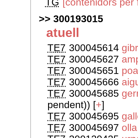
TG
[contenidors per
300193015
atuell
TE7
300045614
gib
TE7
300045627
amp
TE7
300045651
poa
TE7
300045666
ai
TE7
300045685
ger
pendent)) [
+
]
TE7
300045695
gal
TE7
300045697
oll