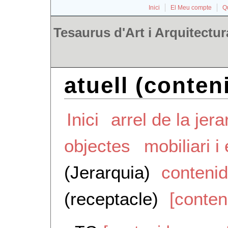
Inici
El Meu compte
Qu
Tesaurus d'Art i Arquitectur
atuell (conten
Inici
arrel de la jera
objectes
mobiliari 
(Jerarquia)
conteni
(receptacle)
[conten