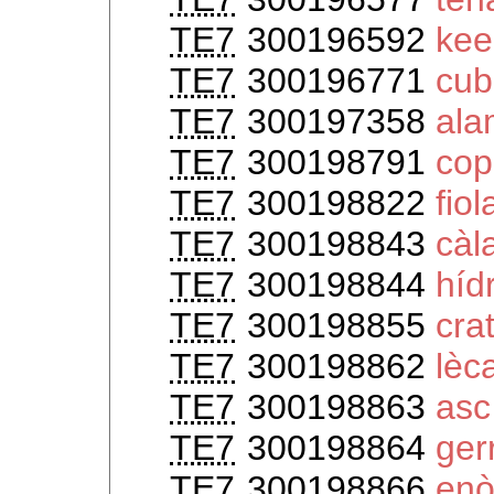
TE7
300196592
kee
TE7
300196771
cu
TE7
300197358
ala
TE7
300198791
cop
TE7
300198822
fiol
TE7
300198843
càl
TE7
300198844
híd
TE7
300198855
cra
TE7
300198862
lèc
TE7
300198863
asc
TE7
300198864
ger
TE7
300198866
en