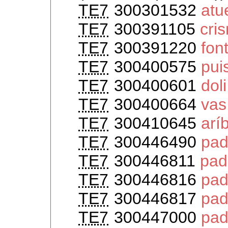
TE7
300301532
atue
TE7
300391105
cri
TE7
300391220
fon
TE7
300400575
pui
TE7
300400601
doli
TE7
300400664
vas
TE7
300410645
arí
TE7
300446490
pad
TE7
300446811
pad
TE7
300446816
pad
TE7
300446817
pad
TE7
300447000
pad