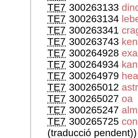
TE7
300263133
din
TE7
300263134
leb
TE7
300263341
cra
TE7
300263743
ken
TE7
300264928
exa
TE7
300264934
kan
TE7
300264979
hea
TE7
300265012
ast
TE7
300265027
oa
TE7
300265247
alm
TE7
300265725
con
(traducció pendent))