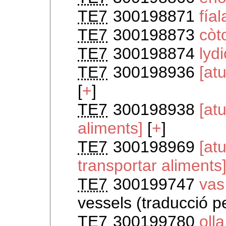
TE7
300198871
fíal
TE7
300198873
cò
TE7
300198874
lyd
TE7
300198936
[at
[
+
]
TE7
300198938
[at
aliments]
[
+
]
TE7
300198969
[at
transportar aliments
TE7
300199747
vas
vessels (traducció p
TE7
300199780
olla