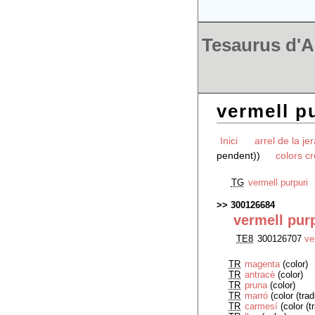
Tesaurus d'Ar
vermell p
Inici
arrel de la je
pendent))
colors c
TG
vermell purpuri
300126684
vermell pur
TE8
300126707
ve
TR
magenta
(color)
TR
antracè
(color)
TR
pruna
(color)
TR
marró
(color (tra
TR
carmesí
(color (