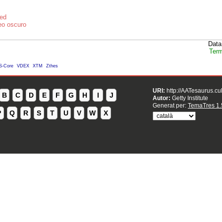
red
eo oscuro
Data
Term
S-Core
VDEX
XTM
Zthes
URI:
http://AATesaurus.cu
B
C
D
E
F
G
H
I
J
Autor:
Getty Institute
Generat per:
TemaTres 1.
P
Q
R
S
T
U
V
W
X