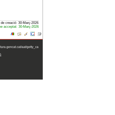
 de creació: 30-Març-2026
e acceptat: 30-Març-2026
ltura.gencat.cat/aat/getty_ca
5