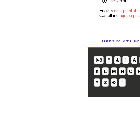
TR
llac
(color)
English
dark purplish 
Castellano
rojo purpúr
BS8723-5
DC
MADS
SKO
0-9
"
&
'
A
K
L
M
N
O
Y
Z
Ð
ʻ