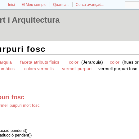
Inici
El Meu compte
Quant a...
Cerca avançada
t i Arquitectura
urpuri fosc
rarquia
faceta atributs físics
color
(Jerarquia)
color
(hues or 
romàtics
colors vermells
vermell purpuri
vermell purpuri fosc
puri fosc
rmell purpuri molt fosc
ducció pendent))
traducció pendent))