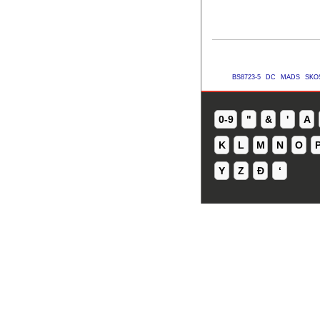
BS8723-5
DC
MADS
SKO
0-9
"
&
'
A
K
L
M
N
O
Y
Z
Ð
ʻ