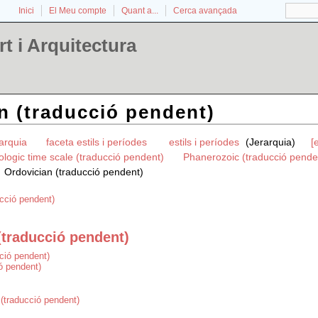
Inici
El Meu compte
Quant a...
Cerca avançada
t i Arquitectura
n (traducció pendent)
rarquia
faceta estils i períodes
estils i períodes
(Jerarquia)
[
ologic time scale (traducció pendent)
Phanerozoic (traducció pende
Ordovician (traducció pendent)
cció pendent)
(traducció pendent)
ció pendent)
ió pendent)
(traducció pendent)