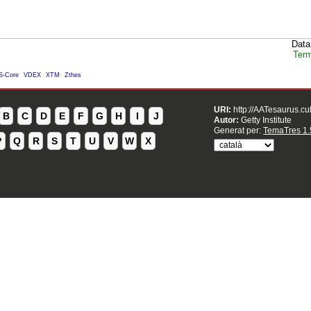
Data
Term
S-Core
VDEX
XTM
Zthes
URI:
http://AATesaurus.cu
B
C
D
E
F
G
H
I
J
Autor:
Getty Institute
Generat per:
TemaTres 1.
P
Q
R
S
T
U
V
W
X