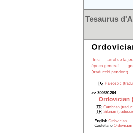
Tesaurus d'Ar
Ordovicia
Inici
arrel de la je
època general]
ge
(traducció pendent)
TG
Paleozoic (tradu
300391264
Ordovician 
TR
Cambrian (traduc
TR
Silurian (traducc
English
Ordovician
Castellano
Ordovician 