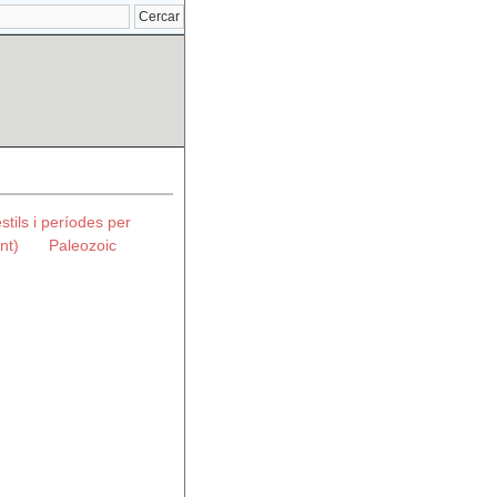
estils i períodes per
nt)
Paleozoic