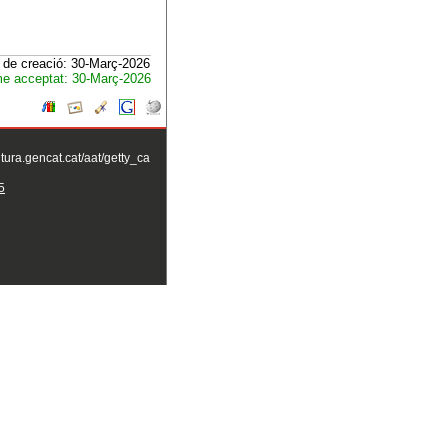
 de creació: 30-Març-2026
e acceptat: 30-Març-2026
ltura.gencat.cat/aat/getty_ca
5