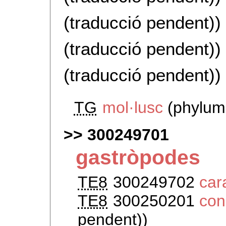
(traducció pendent))
(traducció pendent))
(traducció pendent))
TG
mol·lusc
(phylum
300249701
gastròpodes
TE8
300249702
car
TE8
300250201
con
pendent))