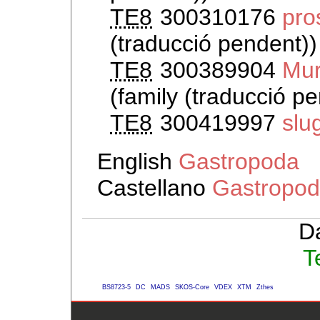
TE8
300310176
pro
(traducció pendent))
TE8
300389904
Mur
(family (traducció pe
TE8
300419997
slu
English
Gastropoda
Castellano
Gastropod
D
T
BS8723-5
DC
MADS
SKOS-Core
VDEX
XTM
Zthes