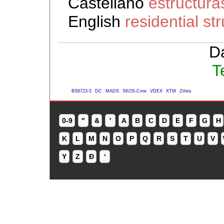
Castellano
estructura
English
residential st
D
T
BS8723-5
DC
MADS
SKOS-Core
VDEX
XTM
Zthes
0-9
"
&
'
A
B
C
D
E
F
G
H
K
L
M
N
O
P
Q
R
S
T
U
V
Y
Z
Ð
ʻ