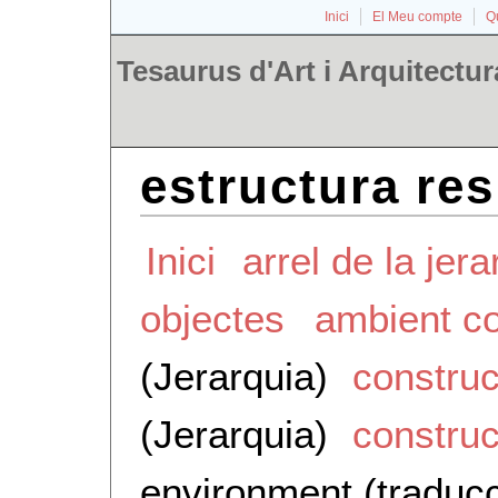
Inici
El Meu compte
Qu
Tesaurus d'Art i Arquitectur
estructura res
Inici
arrel de la jera
objectes
ambient co
(Jerarquia)
construc
(Jerarquia)
construc
environment (traducc