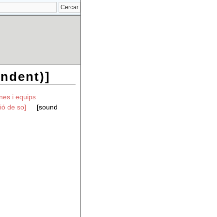
ndent)]
nes i equips
ió de so]
[sound