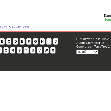
Data
Term
S-Core
VDEX
XTM
Zthes
URI:
http://AATesaurus.cu
B
C
D
E
F
G
H
I
J
Autor:
Getty Institute
Generat per:
TemaTres 1.
P
Q
R
S
T
U
V
W
X