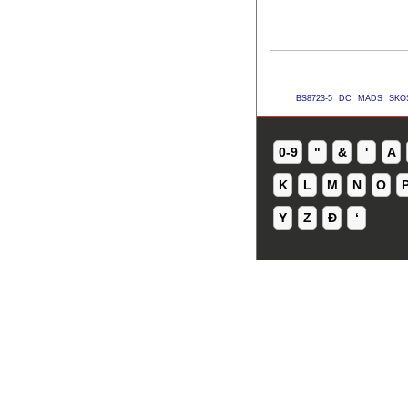
BS8723-5
DC
MADS
SKO
0-9
"
&
'
A
K
L
M
N
O
Y
Z
Ð
ʻ