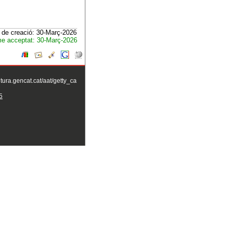
 de creació: 30-Març-2026
e acceptat: 30-Març-2026
ltura.gencat.cat/aat/getty_ca
5