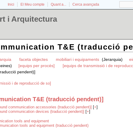
Inici
El Meu compte
Quant a...
Cerca avançada
t i Arquitectura
mmunication T&E (traducció pe
rarquia
faceta objectes
mobiliari i equipaments
(Jerarquia)
ei
(eines)
[equips per procés]
[equips de transmissió i de reproducc
raducció pendent)]
missió i de reproducció de so]
unication T&E (traducció pendent)]
ound communication accessories (traducció pendent)]
[
+
]
ound communication devices (traducció pendent)]
[
+
]
cation tools and equipment
unication tools and equipment (traducció pendent)