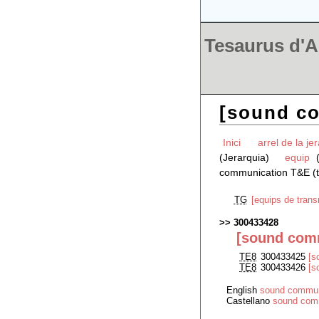
Tesaurus d'Ar
[sound co
Inici
arrel de la je
(Jerarquia)
equip
communication T&E (t
TG
[equips de trans
300433428
[sound comm
TE8
300433425
[s
TE8
300433426
[s
English
sound communi
Castellano
sound comm