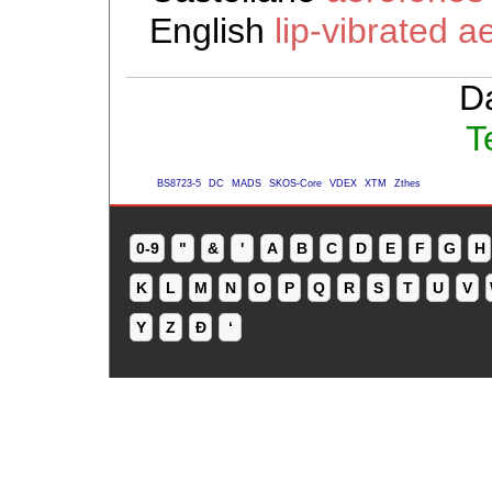
English
lip-vibrated 
D
T
BS8723-5
DC
MADS
SKOS-Core
VDEX
XTM
Zthes
0-9
"
&
'
A
B
C
D
E
F
G
H
K
L
M
N
O
P
Q
R
S
T
U
V
Y
Z
Ð
ʻ