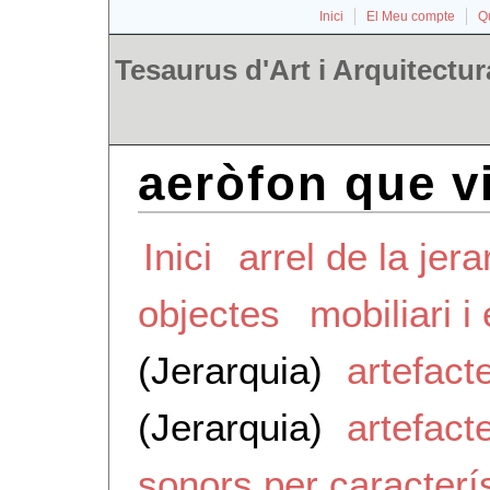
Inici
El Meu compte
Qu
Tesaurus d'Art i Arquitectur
aeròfon que vi
Inici
arrel de la jera
objectes
mobiliari 
(Jerarquia)
artefact
(Jerarquia)
artefact
sonors per caracterí