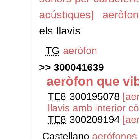
acústiques]
aeròfon
els llavis
TG
aeròfon
300041639
aeròfon que vib
TE8
300195078
[ae
llavis amb interior cò
TE8
300209194
[ae
Castellano
aerófonos 