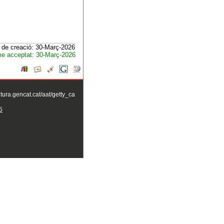
 de creació: 30-Març-2026
e acceptat: 30-Març-2026
ltura.gencat.cat/aat/getty_ca
5