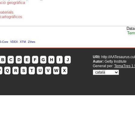
ació geogràfica
aterials
cartográficos
Data
Term
S-Core
VDEX
XTM
Zthes
URI:
http://AATesaurus.cu
B
C
D
E
F
G
H
I
J
Autor:
Getty Institute
Generat per:
TemaTres 1.
P
Q
R
S
T
U
V
W
X