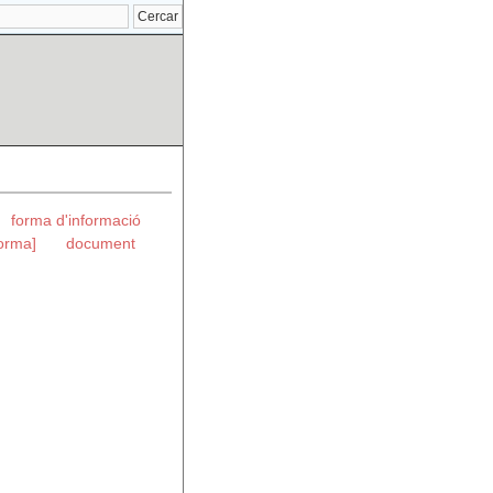
forma d'informació
orma]
document