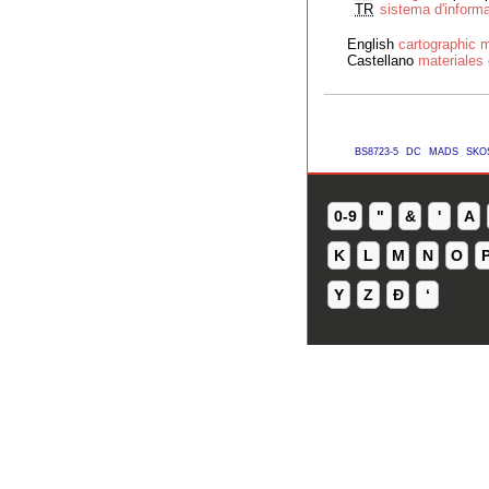
TR
sistema d'inform
English
cartographic m
Castellano
materiales 
BS8723-5
DC
MADS
SKO
0-9
"
&
'
A
K
L
M
N
O
Y
Z
Ð
ʻ