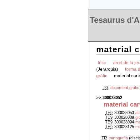
Tesaurus d'Ar
material c
Inici
arrel de la je
(Jerarquia)
forma d
gràfic
material cart
TG
document gràfic
300028052
material car
TE9
300028053
at
TE9
300028089
gl
TE9
300028094
m
TE9
300028125
ma
TR
cartografia
(disci