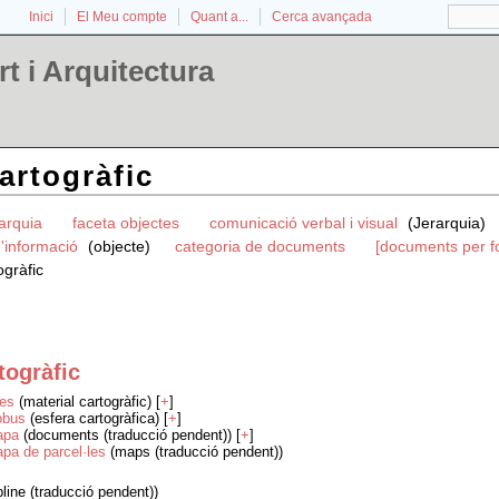
Inici
El Meu compte
Quant a...
Cerca avançada
t i Arquitectura
artogràfic
rarquia
faceta objectes
comunicació verbal i visual
(Jerarquia)
'informació
(objecte)
categoria de documents
[documents per f
ogràfic
togràfic
les
(material cartogràfic) [
+
]
obus
(esfera cartogràfica) [
+
]
apa
(documents (traducció pendent)) [
+
]
pa de parcel·les
(maps (traducció pendent))
pline (traducció pendent))