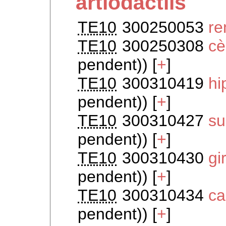
artiodàctils
TE10
300250053
re
TE10
300250308
cè
pendent)) [
+
]
TE10
300310419
hi
pendent)) [
+
]
TE10
300310427
su
pendent)) [
+
]
TE10
300310430
gi
pendent)) [
+
]
TE10
300310434
ca
pendent)) [
+
]