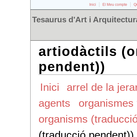
Inici
El Meu compte
Qu
Tesaurus d'Art i Arquitectur
artiodàctils (
pendent))
Inici
arrel de la jera
agents
organismes
organisms (traducci
(traducció pendent))