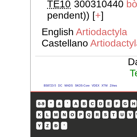
TE10
300310440
bò
pendent)) [
+
]
English
Artiodactyla
Castellano
Artiodacty
D
T
BS8723-5
DC
MADS
SKOS-Core
VDEX
XTM
Zthes
0-9
"
&
'
A
B
C
D
E
F
G
H
K
L
M
N
O
P
Q
R
S
T
U
V
Y
Z
Ð
ʻ