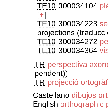
TE10
300034104
pl
[
+
]
TE10
300034223
se
projections (traducci
TE10
300034272
pe
TE10
300034364
vi
TR
perspectiva axon
pendent))
TR
projecció ortogrà
Castellano
dibujos or
English
orthographic 