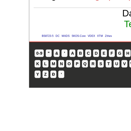
D
T
BS8723-5
DC
MADS
SKOS-Core
VDEX
XTM
Zthes
0-9
"
&
'
A
B
C
D
E
F
G
H
K
L
M
N
O
P
Q
R
S
T
U
V
Y
Z
Ð
ʻ