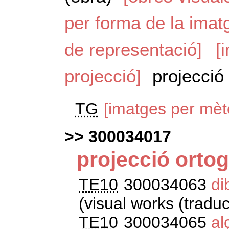
per forma de la imat
de representació]
[
projecció]
projecció 
TG
[imatges per mèt
300034017
projecció ortog
TE10
300034063
di
(visual works (tradu
TE10
300034065
al