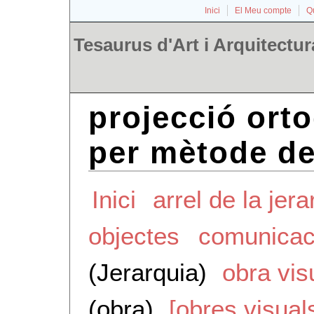
Inici
El Meu compte
Qu
Tesaurus d'Art i Arquitectur
projecció orto
per mètode de
Inici
arrel de la jera
objectes
comunicaci
(Jerarquia)
obra vis
(obra)
[obres visual