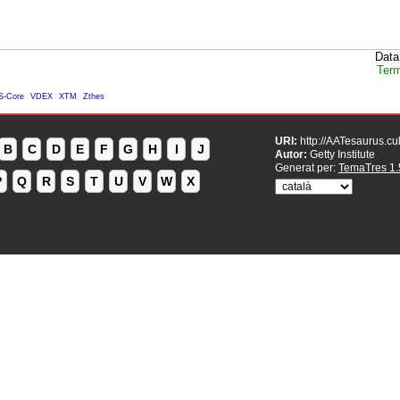
Data
Term
S-Core
VDEX
XTM
Zthes
URI:
http://AATesaurus.cu
B
C
D
E
F
G
H
I
J
Autor:
Getty Institute
Generat per:
TemaTres 1.
P
Q
R
S
T
U
V
W
X