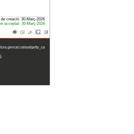
 de creació: 30-Març-2026
e acceptat: 30-Març-2026
ltura.gencat.cat/aat/getty_ca
5