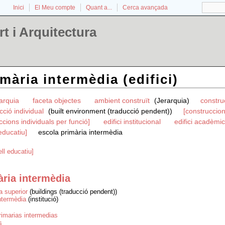
Inici
El Meu compte
Quant a...
Cerca avançada
t i Arquitectura
mària intermèdia (edifici)
rarquia
faceta objectes
ambient construït
(Jerarquia)
constru
cció individual
(built environment (traducció pendent))
[construccion
ccions individuals per funció]
edifici institucional
edifici acadèmi
educatiu]
escola primària intermèdia
ll educatiu]
ària intermèdia
a superior
(buildings (traducció pendent))
intermèdia
(institució)
rimarias intermedias
s