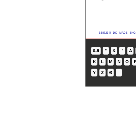
BS8723-5
DC
MADS
SKO
0-9
"
&
'
A
K
L
M
N
O
Y
Z
Ð
ʻ