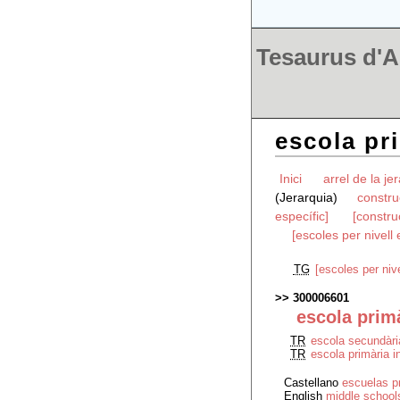
Tesaurus d'Ar
escola pri
Inici
arrel de la je
(Jerarquia)
constru
específic]
[constru
[escoles per nivell 
TG
[escoles per nive
300006601
escola prim
TR
escola secundàri
TR
escola primària 
Castellano
escuelas p
English
middle school