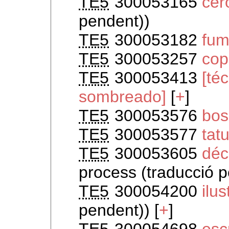
TE5
300053165
cer
pendent))
TE5
300053182
fu
TE5
300053257
cop
TE5
300053413
[té
sombreado]
[
+
]
TE5
300053576
bos
TE5
300053577
tat
TE5
300053605
déc
process (traducció 
TE5
300054200
ilu
pendent)) [
+
]
TE5
300054698
esc