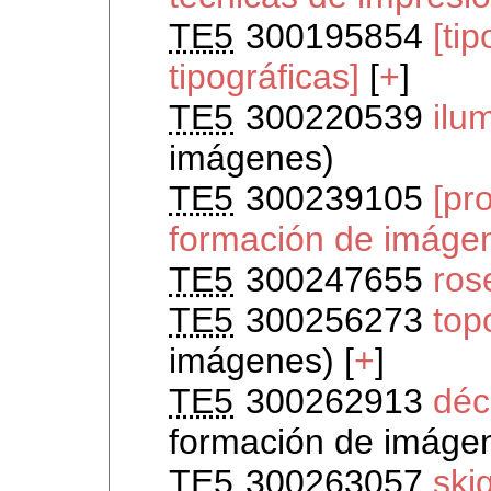
TE5
300195854
[ti
tipográficas]
[
+
]
TE5
300220539
ilu
imágenes)
TE5
300239105
[pr
formación de imáge
TE5
300247655
ros
TE5
300256273
top
imágenes) [
+
]
TE5
300262913
dé
formación de imáge
TE5
300263057
ski