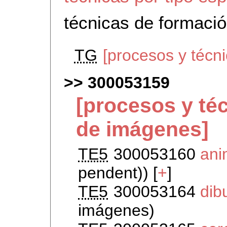
técnicas de formaci
TG
[procesos y técni
300053159
[procesos y té
de imágenes]
TE5
300053160
ani
pendent)) [
+
]
TE5
300053164
dib
imágenes)