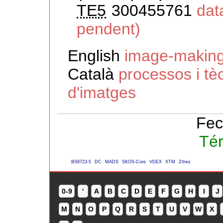
TE5
300455761
dat
pendent)
English
image-making
Català
processos i tè
d'imatges
Fec
Té
BS8723-5
DC
MADS
SKOS-Core
VDEX
XTM
Zthes
0-9
'
A
B
C
D
E
F
G
H
I
J
M
N
O
P
Q
R
S
T
U
V
W
X