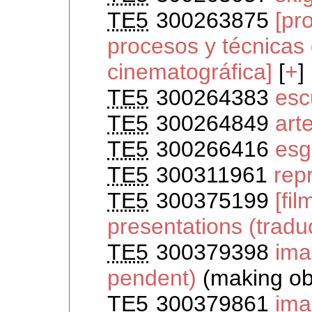
TE5
300263875
[pr
procesos y técnicas
cinematográfica]
[
+
]
TE5
300264383
esc
TE5
300264849
art
TE5
300266416
esg
TE5
300311961
rep
TE5
300375199
[fi
presentations (tradu
TE5
300379398
ima
pendent)
(making obj
TE5
300379861
ima