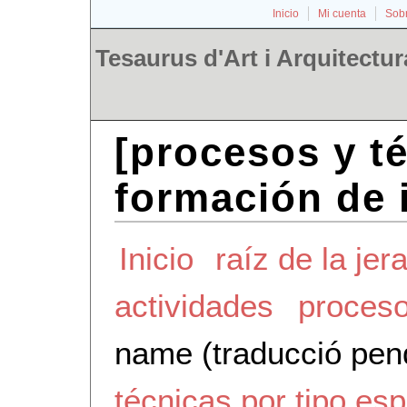
Inicio
Mi cuenta
Sobr
Tesaurus d'Art i Arquitectur
[procesos y t
formación de
Inicio
raíz de la jer
actividades
proceso
name (traducció pen
técnicas por tipo esp