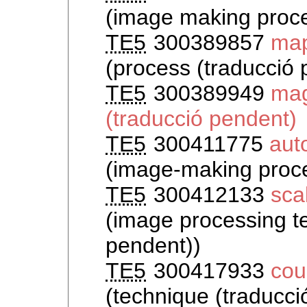
(image making proce
TE5
300389857
map
(process (traducció 
TE5
300389949
mag
(traducció pendent)
TE5
300411775
aut
(image-making proce
TE5
300412133
sca
(image processing t
pendent))
TE5
300417933
cou
(technique (traducci