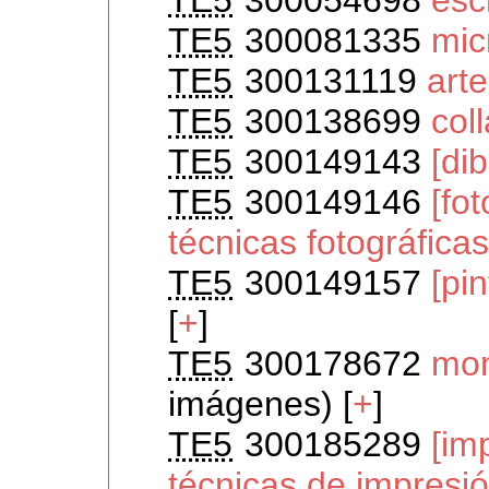
TE5
300081335
mic
TE5
300131119
arte
TE5
300138699
col
TE5
300149143
[di
TE5
300149146
[fo
técnicas fotográficas
TE5
300149157
[pi
[
+
]
TE5
300178672
mon
imágenes) [
+
]
TE5
300185289
[im
técnicas de impresió