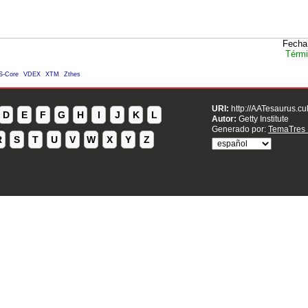
Fecha
Térmi
S-Core
VDEX
XTM
Zthes
URI:
http://AATesaurus.cu
D
E
F
G
H
I
J
K
L
Autor:
Getty Institute
Generado por:
TemaTres 
R
S
T
U
V
W
X
Y
Z