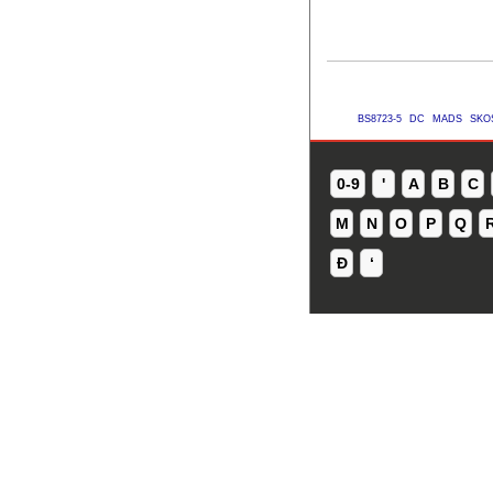
BS8723-5
DC
MADS
SKO
0-9
'
A
B
C
M
N
O
P
Q
Ð
ʻ