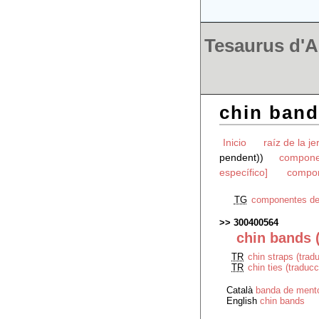
Tesaurus d'Ar
chin band
Inicio
raíz de la je
pendent))
compone
específico]
compon
TG
componentes de
300400564
chin bands 
TR
chin straps (trad
TR
chin ties (traduc
Català
banda de ment
English
chin bands