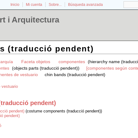
Inicio
Mi cuenta
Sobre...
Búsqueda avanzada
t i Arquitectura
s (traducció pendent)
rarquía
Faceta objetos
componentes
(hierarchy name (traducc
ntes
(objects parts (traducció pendent))
[componentes según cont
entes de vestuario
chin bands (traducció pendent)
 vestuario
(traducció pendent)
ucció pendent)
(costume components (traducció pendent))
ció pendent)
ó