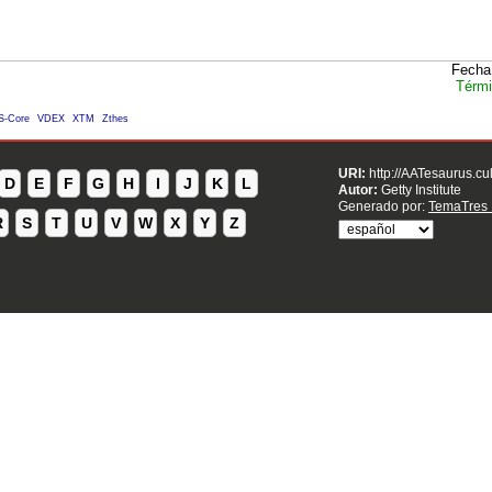
Fecha
Térmi
S-Core
VDEX
XTM
Zthes
URI:
http://AATesaurus.cu
D
E
F
G
H
I
J
K
L
Autor:
Getty Institute
Generado por:
TemaTres 
R
S
T
U
V
W
X
Y
Z