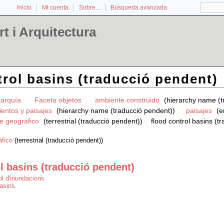
Inicio
Mi cuenta
Sobre...
Búsqueda avanzada
t i Arquitectura
trol basins (traducció pendent)
rarquía
Faceta objetos
ambiente construido
(hierarchy name (t
entos y paisajes
(hierarchy name (traducció pendent))
paisajes
(e
e geográfico
(terrestrial (traducció pendent))
flood control basins (t
áfico
(terrestrial (traducció pendent))
l basins (traducció pendent)
l d'inundacions
basins