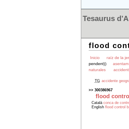
Tesaurus d'Ar
flood con
Inicio
raíz de la je
pendent))
asentami
naturales
accident
TG
accidente geogr
300386967
flood contro
Català
conca de contro
English
flood control 