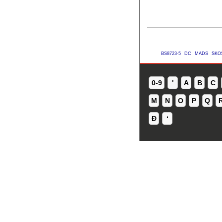
BS8723-5
DC
MADS
SKO
0-9
'
A
B
C
M
N
O
P
Q
Ð
ʻ