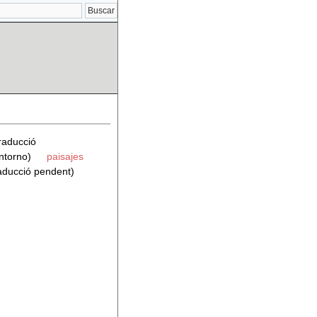
raducció
ntorno)
paisajes
raducció pendent)