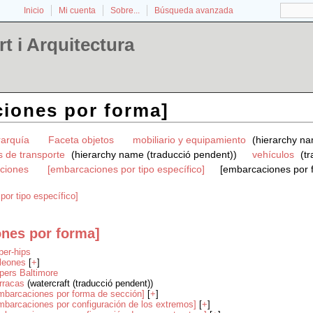
Inicio
Mi cuenta
Sobre...
Búsqueda avanzada
t i Arquitectura
iones por forma]
rarquía
Faceta objetos
mobiliario y equipamiento
(hierarchy na
s de transporte
(hierarchy name (traducció pendent))
vehículos
(tr
ciones
[embarcaciones por tipo específico]
[embarcaciones por 
or tipo específico]
nes por forma]
iper-hips
leones
[
+
]
ípers Baltimore
rracas
(watercraft (traducció pendent))
mbarcaciones por forma de sección]
[
+
]
mbarcaciones por configuración de los extremos]
[
+
]