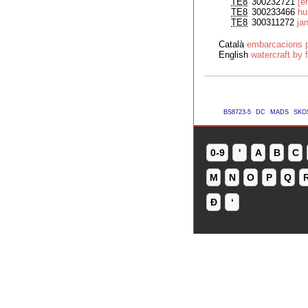
TE8
300232721
[e
TE8
300233466
hu
TE8
300311272
ja
Català
embarcacions p
English
watercraft by 
BS8723-5
DC
MADS
SKO
0-9
'
A
B
C
M
N
O
P
Q
Ð
ʻ