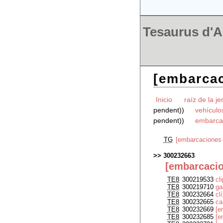
Tesaurus d'Ar
[embarcac
Inicio
raíz de la je
pendent))
vehículo
pendent))
embarca
TG
[embarcaciones p
300232663
[embarcacio
TE8
300219533
cl
TE8
300219710
ga
TE8
300232664
cl
TE8
300232665
ca
TE8
300232669
[e
TE8
300232685
[e