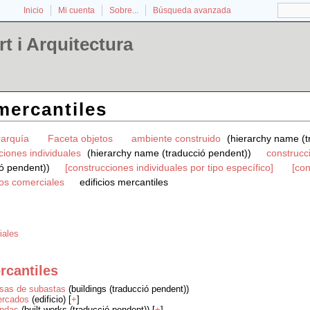
Inicio
Mi cuenta
Sobre...
Búsqueda avanzada
t i Arquitectura
 mercantiles
rarquía
Faceta objetos
ambiente construido
(hierarchy name (t
ciones individuales
(hierarchy name (traducció pendent))
construcc
ó pendent))
[construcciones individuales por tipo específico]
[con
ios comerciales
edificios mercantiles
iales
rcantiles
sas de subastas
(buildings (traducció pendent))
rcados
(edificio) [
+
]
endas
(built works (traducció pendent)) [
+
]