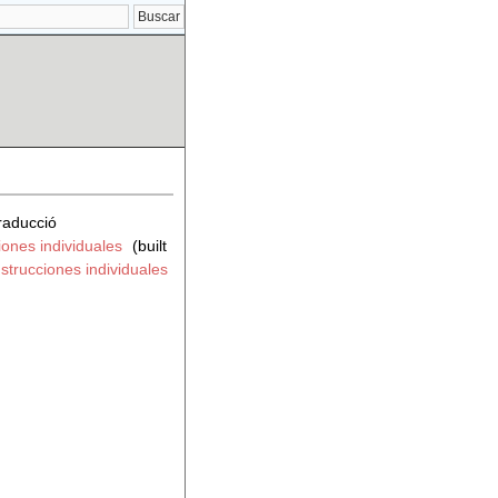
raducció
iones individuales
(built
strucciones individuales