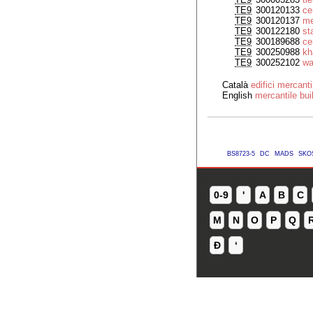
TE9
300120133
ce
TE9
300120137
me
TE9
300122180
st
TE9
300189688
ce
TE9
300250988
kh
TE9
300252102
wa
Català
edifici mercanti
English
mercantile bui
BS8723-5
DC
MADS
SKO
0-9
'
A
B
C
M
N
O
P
Q
Ð
ʻ