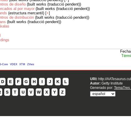
ntros de diseño
(built works (traducció pendent))
rcados al por mayor
(built works (traducció pendent))
ands
(estructura mercantil) [
+
]
ntros de distribución
(built works (traducció pendent))
ans
(built works (traducció pendent))
kalas
l
ldings
Fecha
Térmi
S-Core
VDEX
XTM
Zthes
URI:
http://AATesaurus.cu
D
E
F
G
H
I
J
K
L
Autor:
Getty Institute
Generado por:
TemaTres 
R
S
T
U
V
W
X
Y
Z