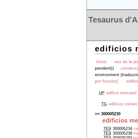
Tesaurus d'Ar
edificios
Inicio
raíz de la je
pendent))
construc
environment (traducci
por función]
edific
UP
edificio mercantil
TG
edificios comerc
300005230
edificios me
TE9
300005234
ca
TE9
300005238
me
TE9
300005283
ti