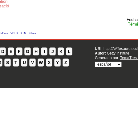
ation
tzació
Fecha
Térmi
S-Core
VDEX
XTM
Zthes
URI:
http://AATesaurus.cu
D
E
F
G
H
I
J
K
L
Autor:
Getty Institute
Generado por:
TemaTres 
R
S
T
U
V
W
X
Y
Z