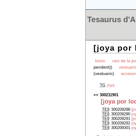
Tesaurus d'Ar
[joya por 
Inicio
raíz de la je
pendent))
vestuari
(vestuario)
accesor
TG
joya
300211901
[joya por lo
TE9
300209288
[j
TE9
300209290
jo
TE9
300209291
[j
TE9
300209292
jo
TE9
300209301
jo