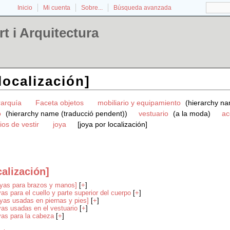
Inicio
Mi cuenta
Sobre...
Búsqueda avanzada
t i Arquitectura
localización]
rarquía
Faceta objetos
mobiliario y equipamiento
(hierarchy na
o
(hierarchy name (traducció pendent))
vestuario
(a la moda)
ac
ios de vestir
joya
[joya por localización]
calización]
oyas para brazos y manos]
[
+
]
yas para el cuello y parte superior del cuerpo
[
+
]
oyas usadas en piernas y pies]
[
+
]
yas usadas en el vestuario
[
+
]
yas para la cabeza
[
+
]