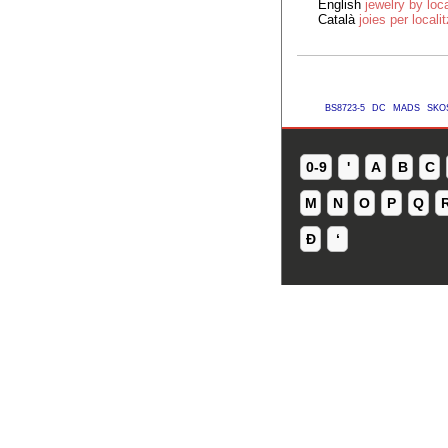
English
jewelry by loc
Català
joies per locali
BS8723-5
DC
MADS
SKO
0-9
'
A
B
C
M
N
O
P
Q
Ð
ʻ