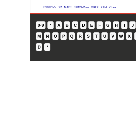
BS8723-5
DC
MADS
SKOS-Core
VDEX
XTM
Zthes
0-9
'
A
B
C
D
E
F
G
H
I
J
M
N
O
P
Q
R
S
T
U
V
W
X
Ð
ʻ