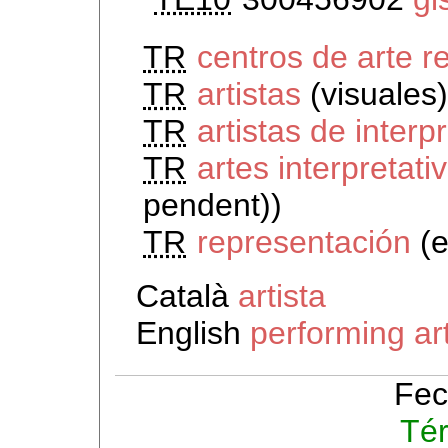
TR
centros de arte 
TR
artistas
(visuales
TR
artistas de interp
TR
artes interpretati
pendent))
TR
representación
(e
Català
artista
English
performing art
Fec
Té