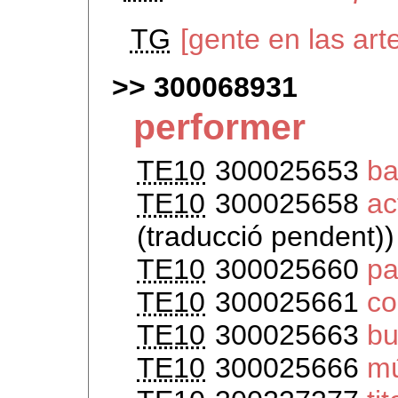
TG
[gente en las ar
300068931
performer
TE10
300025653
ba
TE10
300025658
ac
(traducció pendent))
TE10
300025660
pa
TE10
300025661
co
TE10
300025663
bu
TE10
300025666
mú