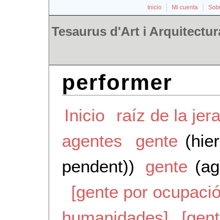
Inicio
Mi cuenta
Sobr
Tesaurus d'Art i Arquitectur
performer
Inicio
raíz de la jer
agentes
gente
(hie
pendent))
gente
(ag
[gente por ocupació
humanidades]
[gent