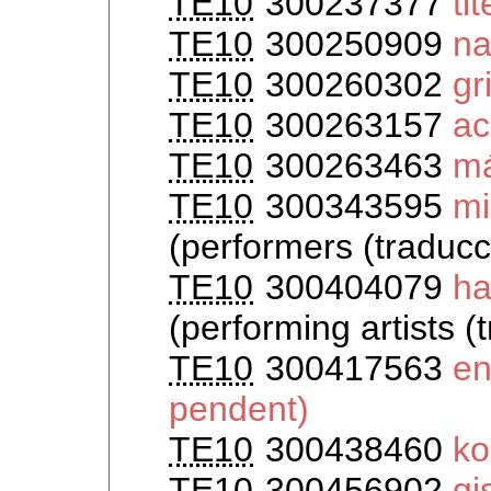
TE10
300237377
ti
TE10
300250909
na
TE10
300260302
gr
TE10
300263157
ac
TE10
300263463
m
TE10
300343595
mi
(performers (traducc
TE10
300404079
ha
(performing artists 
TE10
300417563
en
pendent)
TE10
300438460
ko
TE10
300456902
gi