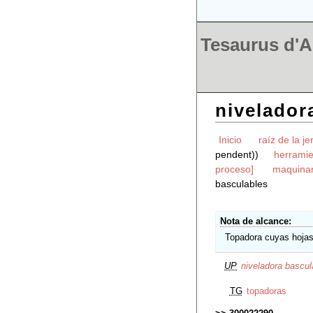
Tesaurus d'Ar
nivelador
Inicio
raíz de la je
pendent))
herramie
proceso]
maquinar
basculables
Nota de alcance
Topadora cuyas hojas 
UP
niveladora bascul
TG
topadoras