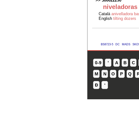
300022290
niveladoras
Català
anivelladora ba
English
tilting dozers
BS8723-5
DC
MADS
SKO
0-9
'
A
B
C
M
N
O
P
Q
Ð
ʻ