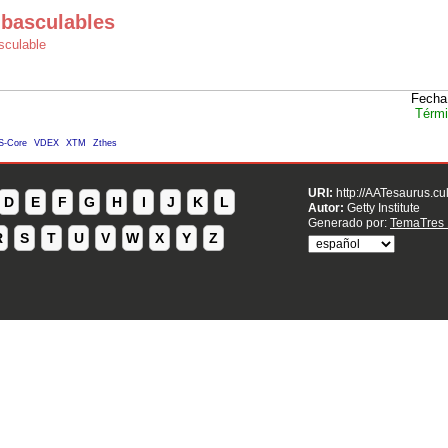
 basculables
sculable
Fecha
Térmi
S-Core
VDEX
XTM
Zthes
URI:
http://AATesaurus.cu
D
E
F
G
H
I
J
K
L
Autor:
Getty Institute
Generado por:
TemaTres 
R
S
T
U
V
W
X
Y
Z