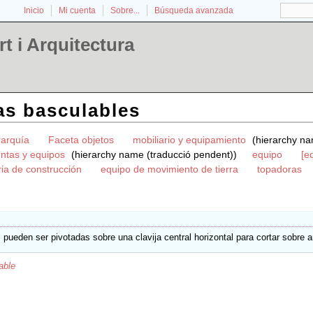
Inicio
Mi cuenta
Sobre...
Búsqueda avanzada
t i Arquitectura
as basculables
rarquía
Faceta objetos
mobiliario y equipamiento
(hierarchy na
ntas y equipos
(hierarchy name (traducció pendent))
equipo
[e
ia de construcción
equipo de movimiento de tierra
topadoras
pueden ser pivotadas sobre una clavija central horizontal para cortar sobre 
able