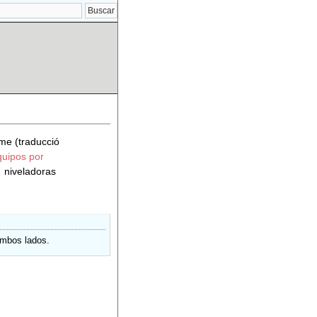
me (traducció
quipos por
niveladoras
ambos lados.