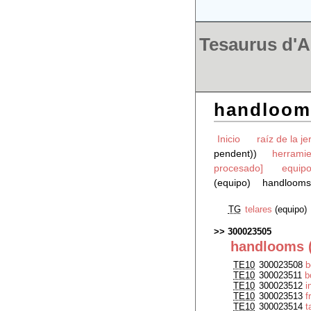
Tesaurus d'Ar
handlooms
Inicio
raíz de la je
pendent))
herramie
procesado]
equipo
(equipo)
handlooms 
TG
telares
(equipo)
300023505
handlooms (
TE10
300023508
b
TE10
300023511
b
TE10
300023512
i
TE10
300023513
f
TE10
300023514
t