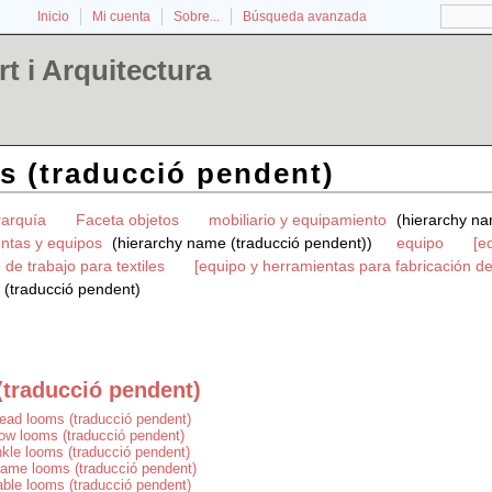
Inicio
Mi cuenta
Sobre...
Búsqueda avanzada
t i Arquitectura
 (traducció pendent)
rarquía
Faceta objetos
mobiliario y equipamiento
(hierarchy na
ntas y equipos
(hierarchy name (traducció pendent))
equipo
[e
 de trabajo para textiles
[equipo y herramientas para fabricación de 
(traducció pendent)
traducció pendent)
ead looms (traducció pendent)
ow looms (traducció pendent)
nkle looms (traducció pendent)
rame looms (traducció pendent)
able looms (traducció pendent)