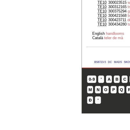
TE10
300023515
w
TE10
300312165
t
TE10
300375294
g
TE10
300421568
b
TE10
300423711
d
TE10
300434280
t
English
handlooms
Català
teler de mà
BS8723-5
DC
MADS
SKO
0-9
'
A
B
C
M
N
O
P
Q
Ð
ʻ