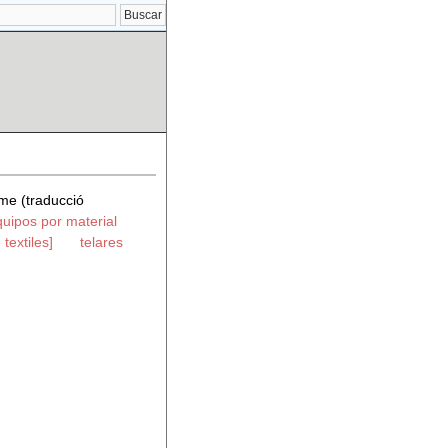
me (traducció
quipos por material
textiles]
telares