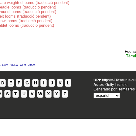
arp-weighted looms (traducció pendent)
readle looms (traducció pendent)
round looms (traducció pendent)
elt looms (traducció pendent)
raw looms (traducció pendent)
ablet looms (traducció pendent)
Fecha
Térmi
S-Core
VDEX
XTM
Zthes
URI:
http://AATesaurus.cu
D
E
F
G
H
I
J
K
L
Autor:
Getty Institute
Generado por:
TemaTres 
R
S
T
U
V
W
X
Y
Z