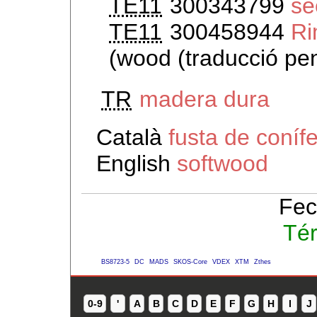
TE11
300343799
se
TE11
300458944
Ri
(wood (traducció pe
TR
madera dura
Català
fusta de coníf
English
softwood
Fec
Té
BS8723-5
DC
MADS
SKOS-Core
VDEX
XTM
Zthes
0-9
'
A
B
C
D
E
F
G
H
I
J