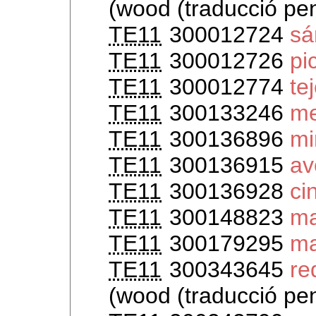
(wood (traducció pen
TE11
300012724
sá
TE11
300012726
pi
TE11
300012774
te
TE11
300133246
me
TE11
300136896
mi
TE11
300136915
av
TE11
300136928
c
TE11
300148823
ma
TE11
300179295
m
TE11
300343645
re
(wood (traducció pe