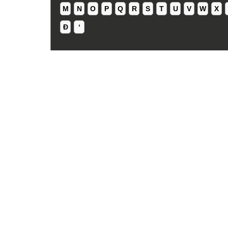
M
N
O
P
Q
R
S
T
U
V
W
X
Ð
ʻ