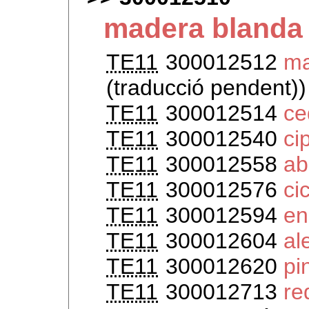
madera blanda
TE11
300012512
ma
(traducció pendent))
TE11
300012514
ce
TE11
300012540
ci
TE11
300012558
ab
TE11
300012576
ci
TE11
300012594
en
TE11
300012604
al
TE11
300012620
pi
TE11
300012713
re