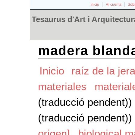
Inicio
Mi cuenta
Sobr
Tesaurus d'Art i Arquitectur
madera bland
Inicio
raíz de la jer
materiales
material
(traducció pendent))
(traducció pendent))
origen]
biological m