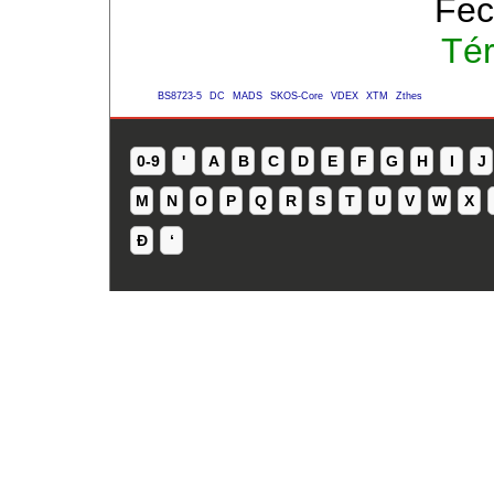
Fec
Té
BS8723-5
DC
MADS
SKOS-Core
VDEX
XTM
Zthes
0-9
'
A
B
C
D
E
F
G
H
I
J
M
N
O
P
Q
R
S
T
U
V
W
X
Ð
ʻ