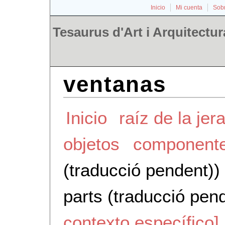
Inicio
Mi cuenta
Sobr
Tesaurus d'Art i Arquitectur
ventanas
Inicio
raíz de la jer
objetos
component
(traducció pendent))
parts (traducció pen
contexto específico]