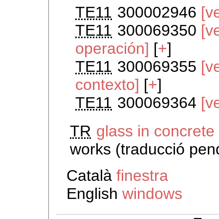
TE11
300002946
[v
TE11
300069350
[v
operación]
[
+
]
TE11
300069355
[v
contexto]
[
+
]
TE11
300069364
[v
TR
glass in concrete
works (traducció pen
Català
finestra
English
windows