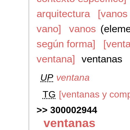
arquitectura
[vanos
vano]
vanos
(eleme
según forma]
[vent
ventana]
ventanas
UP
ventana
TG
[ventanas y com
300002944
ventanas