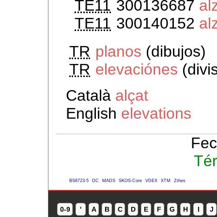
TE11
300136687
al
TE11
300140152
al
TR
planos
(dibujos)
TR
elevaciónes
(divi
Català
alçat
English
elevations
Fec
Té
BS8723-5
DC
MADS
SKOS-Core
VDEX
XTM
Zthes
0-9
'
A
B
C
D
E
F
G
H
I
J