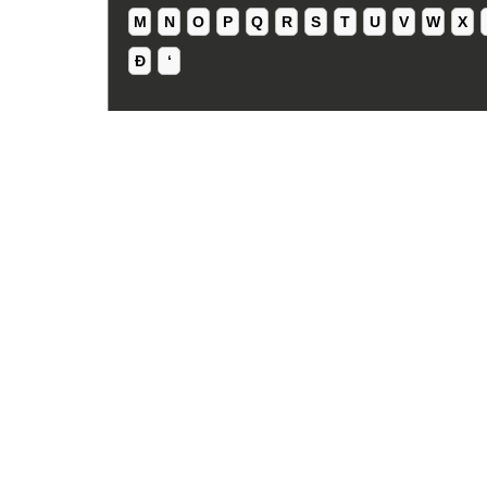
M
N
O
P
Q
R
S
T
U
V
W
X
Ð
ʻ