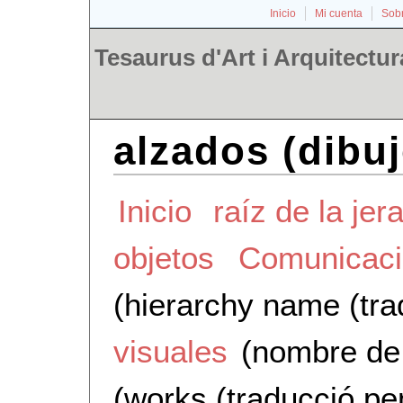
Inicio
Mi cuenta
Sobr
Tesaurus d'Art i Arquitectur
alzados (dibu
Inicio
raíz de la jer
objetos
Comunicació
(hierarchy name (tra
visuales
(nombre de 
(works (traducció pe