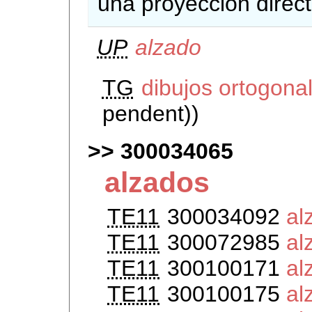
una proyección direct
UP
alzado
TG
dibujos ortogona
pendent))
300034065
alzados
TE11
300034092
al
TE11
300072985
al
TE11
300100171
al
TE11
300100175
al