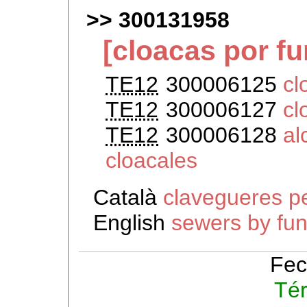
300131958
[cloacas por fu
TE12
300006125
cl
TE12
300006127
cl
TE12
300006128
al
cloacales
Català
clavegueres pe
English
sewers by fun
Fec
Té