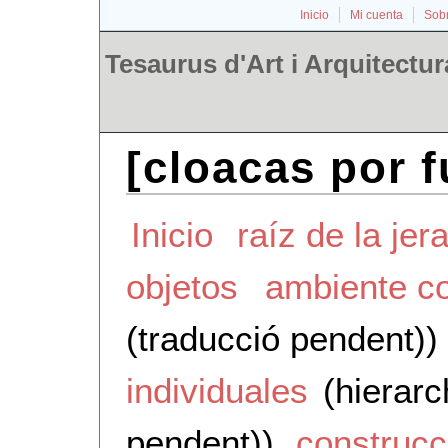
Inicio
Mi cuenta
Sobr
Tesaurus d'Art i Arquitectur
[cloacas por 
Inicio
raíz de la jer
objetos
ambiente co
(traducció pendent))
individuales
(hierarc
pendent))
construcc