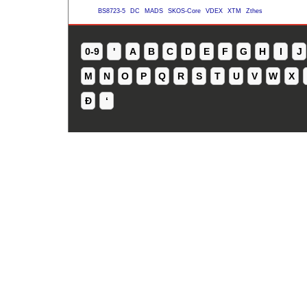
BS8723-5
DC
MADS
SKOS-Core
VDEX
XTM
Zthes
0-9
'
A
B
C
D
E
F
G
H
I
J
M
N
O
P
Q
R
S
T
U
V
W
X
Ð
ʻ