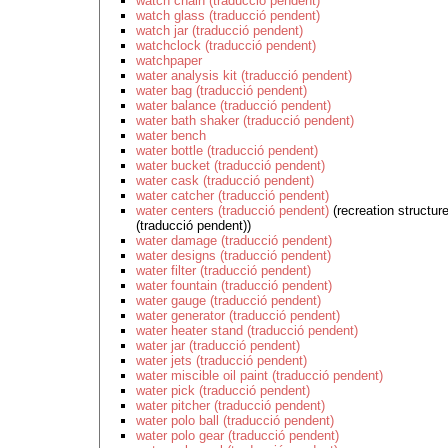
watch chain (traducció pendent)
watch glass (traducció pendent)
watch jar (traducció pendent)
watchclock (traducció pendent)
watchpaper
water analysis kit (traducció pendent)
water bag (traducció pendent)
water balance (traducció pendent)
water bath shaker (traducció pendent)
water bench
water bottle (traducció pendent)
water bucket (traducció pendent)
water cask (traducció pendent)
water catcher (traducció pendent)
water centers (traducció pendent)
(recreation structur
(traducció pendent))
water damage (traducció pendent)
water designs (traducció pendent)
water filter (traducció pendent)
water fountain (traducció pendent)
water gauge (traducció pendent)
water generator (traducció pendent)
water heater stand (traducció pendent)
water jar (traducció pendent)
water jets (traducció pendent)
water miscible oil paint (traducció pendent)
water pick (traducció pendent)
water pitcher (traducció pendent)
water polo ball (traducció pendent)
water polo gear (traducció pendent)