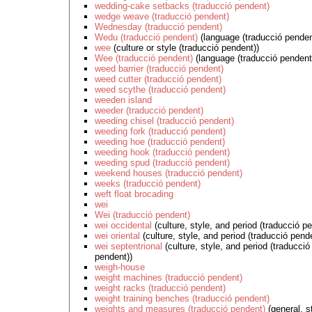
wedding-cake setbacks (traducció pendent)
wedge weave (traducció pendent)
Wednesday (traducció pendent)
Wedu (traducció pendent)
(language (traducció penden
wee
(culture or style (traducció pendent))
Wee (traducció pendent)
(language (traducció pendent
weed barrier (traducció pendent)
weed cutter (traducció pendent)
weed scythe (traducció pendent)
weeden island
weeder (traducció pendent)
weeding chisel (traducció pendent)
weeding fork (traducció pendent)
weeding hoe (traducció pendent)
weeding hook (traducció pendent)
weeding spud (traducció pendent)
weekend houses (traducció pendent)
weeks (traducció pendent)
weft float brocading
wei
Wei (traducció pendent)
wei occidental
(culture, style, and period (traducció p
wei oriental
(culture, style, and period (traducció pend
wei septentrional
(culture, style, and period (traducció
pendent))
weigh-house
weight machines (traducció pendent)
weight racks (traducció pendent)
weight training benches (traducció pendent)
weights and measures (traducció pendent)
(general, s