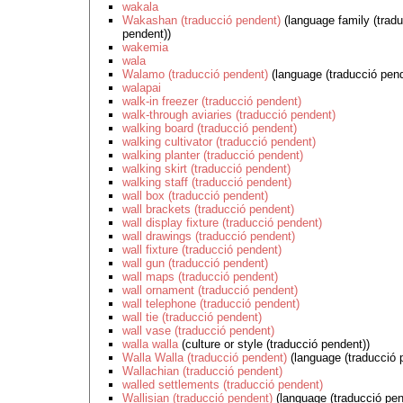
wakala
Wakashan (traducció pendent)
(language family (tradu
pendent))
wakemia
wala
Walamo (traducció pendent)
(language (traducció pend
walapai
walk-in freezer (traducció pendent)
walk-through aviaries (traducció pendent)
walking board (traducció pendent)
walking cultivator (traducció pendent)
walking planter (traducció pendent)
walking skirt (traducció pendent)
walking staff (traducció pendent)
wall box (traducció pendent)
wall brackets (traducció pendent)
wall display fixture (traducció pendent)
wall drawings (traducció pendent)
wall fixture (traducció pendent)
wall gun (traducció pendent)
wall maps (traducció pendent)
wall ornament (traducció pendent)
wall telephone (traducció pendent)
wall tie (traducció pendent)
wall vase (traducció pendent)
walla walla
(culture or style (traducció pendent))
Walla Walla (traducció pendent)
(language (traducció 
Wallachian (traducció pendent)
walled settlements (traducció pendent)
Wallisian (traducció pendent)
(language (traducció pen