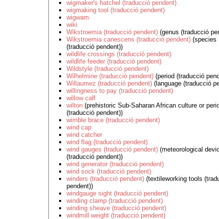
wigmaker's hatchel (traducció pendent)
wigmaking tool (traducció pendent)
wigwam
wiki
Wikstroemia (traducció pendent)
(genus (traducció pe
Wikstroemia canescens (traducció pendent)
(species
(traducció pendent))
wildlife crossings (traducció pendent)
wildlife feeder (traducció pendent)
Wildstyle (traducció pendent)
Wilhelmine (traducció pendent)
(period (traducció pend
Willaumez (traducció pendent)
(language (traducció pe
willingness to pay (traducció pendent)
willow calf
wilton
(prehistoric Sub-Saharan African culture or peri
(traducció pendent))
wimble brace (traducció pendent)
wind cap
wind catcher
wind flag (traducció pendent)
wind gauges (traducció pendent)
(meteorological devi
(traducció pendent))
wind generator (traducció pendent)
wind sock (traducció pendent)
winders (traducció pendent)
(textileworking tools (trad
pendent))
windgauge sight (traducció pendent)
winding clamp (traducció pendent)
winding sheave (traducció pendent)
windmill weight (traducció pendent)