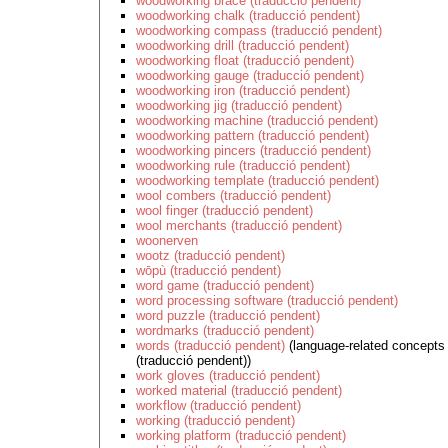
woodworking brace (traducció pendent)
woodworking chalk (traducció pendent)
woodworking compass (traducció pendent)
woodworking drill (traducció pendent)
woodworking float (traducció pendent)
woodworking gauge (traducció pendent)
woodworking iron (traducció pendent)
woodworking jig (traducció pendent)
woodworking machine (traducció pendent)
woodworking pattern (traducció pendent)
woodworking pincers (traducció pendent)
woodworking rule (traducció pendent)
woodworking template (traducció pendent)
wool combers (traducció pendent)
wool finger (traducció pendent)
wool merchants (traducció pendent)
woonerven
wootz (traducció pendent)
wōpù (traducció pendent)
word game (traducció pendent)
word processing software (traducció pendent)
word puzzle (traducció pendent)
wordmarks (traducció pendent)
words (traducció pendent)
(language-related concepts
(traducció pendent))
work gloves (traducció pendent)
worked material (traducció pendent)
workflow (traducció pendent)
working (traducció pendent)
working platform (traducció pendent)