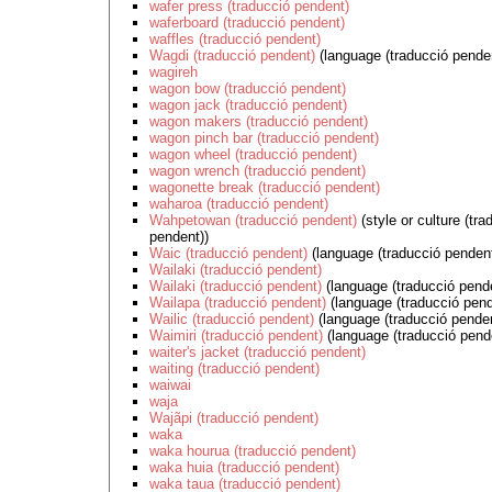
wafer press (traducció pendent)
waferboard (traducció pendent)
waffles (traducció pendent)
Wagdi (traducció pendent)
(language (traducció penden
wagireh
wagon bow (traducció pendent)
wagon jack (traducció pendent)
wagon makers (traducció pendent)
wagon pinch bar (traducció pendent)
wagon wheel (traducció pendent)
wagon wrench (traducció pendent)
wagonette break (traducció pendent)
waharoa (traducció pendent)
Wahpetowan (traducció pendent)
(style or culture (tra
pendent))
Waic (traducció pendent)
(language (traducció pendent
Wailaki (traducció pendent)
Wailaki (traducció pendent)
(language (traducció pende
Wailapa (traducció pendent)
(language (traducció pend
Wailic (traducció pendent)
(language (traducció penden
Waimiri (traducció pendent)
(language (traducció pend
waiter's jacket (traducció pendent)
waiting (traducció pendent)
waiwai
waja
Wajãpi (traducció pendent)
waka
waka hourua (traducció pendent)
waka huia (traducció pendent)
waka taua (traducció pendent)