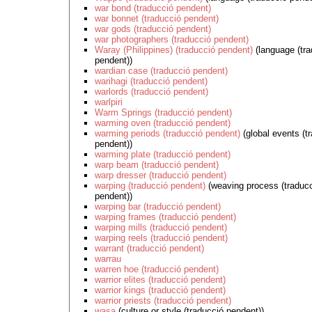
war bond (traducció pendent)
war bonnet (traducció pendent)
war gods (traducció pendent)
war photographers (traducció pendent)
Waray (Philippines) (traducció pendent)
(language (tra
pendent))
wardian case (traducció pendent)
warihagi (traducció pendent)
warlords (traducció pendent)
warlpiri
Warm Springs (traducció pendent)
warming oven (traducció pendent)
warming periods (traducció pendent)
(global events (t
pendent))
warming plate (traducció pendent)
warp beam (traducció pendent)
warp dresser (traducció pendent)
warping (traducció pendent)
(weaving process (traduc
pendent))
warping bar (traducció pendent)
warping frames (traducció pendent)
warping mills (traducció pendent)
warping reels (traducció pendent)
warrant (traducció pendent)
warrau
warren hoe (traducció pendent)
warrior elites (traducció pendent)
warrior kings (traducció pendent)
warrior priests (traducció pendent)
wasa
(culture or style (traducció pendent))