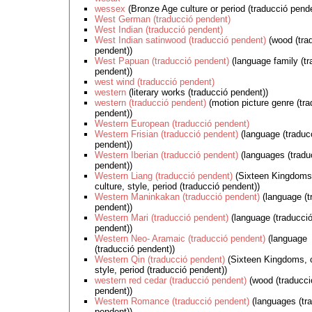
wessex
(Bronze Age culture or period (traducció pende
West German (traducció pendent)
West Indian (traducció pendent)
West Indian satinwood (traducció pendent)
(wood (tra
pendent))
West Papuan (traducció pendent)
(language family (tr
pendent))
west wind (traducció pendent)
western
(literary works (traducció pendent))
western (traducció pendent)
(motion picture genre (tra
pendent))
Western European (traducció pendent)
Western Frisian (traducció pendent)
(language (traduc
pendent))
Western Iberian (traducció pendent)
(languages (tradu
pendent))
Western Liang (traducció pendent)
(Sixteen Kingdoms
culture, style, period (traducció pendent))
Western Maninkakan (traducció pendent)
(language (t
pendent))
Western Mari (traducció pendent)
(language (traducci
pendent))
Western Neo- Aramaic (traducció pendent)
(language
(traducció pendent))
Western Qin (traducció pendent)
(Sixteen Kingdoms, c
style, period (traducció pendent))
western red cedar (traducció pendent)
(wood (traducci
pendent))
Western Romance (traducció pendent)
(languages (tr
pendent))