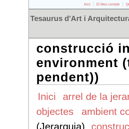
Inici
El Meu compte
Qu
Tesaurus d'Art i Arquitectur
construcció in
environment (
pendent))
Inici
arrel de la jera
objectes
ambient co
(Jerarquia)
construc