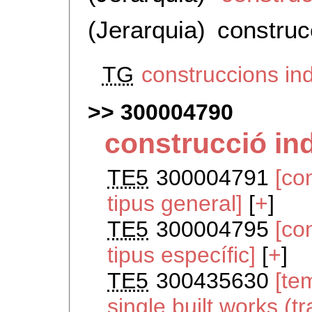
(Jerarquia)
construcc
TG
construccions in
300004790
construcció ind
TE5
300004791
[co
tipus general]
[
+
]
TE5
300004795
[co
tipus específic]
[
+
]
TE5
300435630
[te
single built works (t