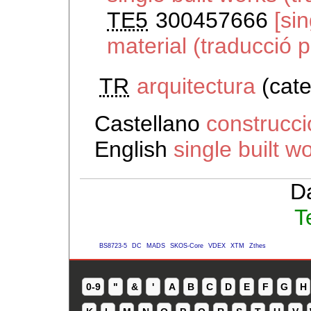
TE5
300457666
[si
material (traducció 
TR
arquitectura
(cate
Castellano
construcci
English
single built w
D
T
BS8723-5
DC
MADS
SKOS-Core
VDEX
XTM
Zthes
0-9
"
&
'
A
B
C
D
E
F
G
H