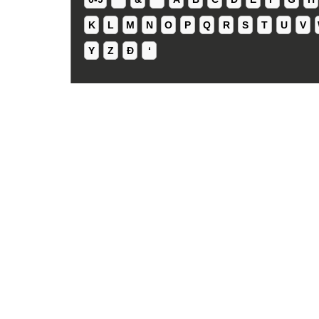
K
L
M
N
O
P
Q
R
S
T
U
V
Y
Z
Ð
ʻ