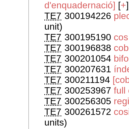
d'enquadernació]
[
+
]
TE7
300194226
ple
unit)
TE7
300195190
cos 
TE7
300196838
cob
TE7
300201054
bifo
TE7
300207631
índ
TE7
300211194
[cob
TE7
300253967
ful
TE7
300256305
reg
TE7
300261572
cos
units)