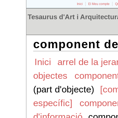
Inici
El Meu compte
Qu
Tesaurus d'Art i Arquitectur
component de 
Inici
arrel de la jera
objectes
componen
(part d'objecte)
[co
específic]
componen
d'informació
compone