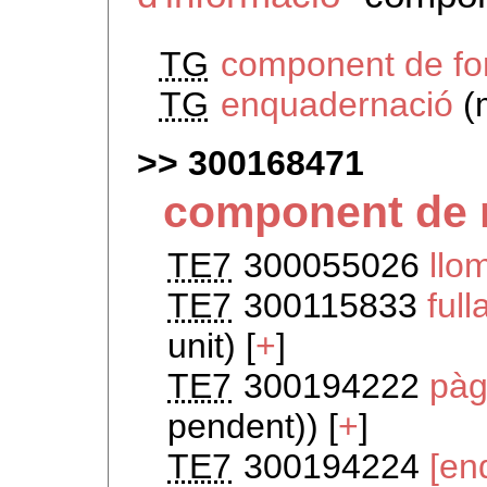
TG
component de fo
TG
enquadernació
(
300168471
component de m
TE7
300055026
llo
TE7
300115833
full
unit) [
+
]
TE7
300194222
pàg
pendent)) [
+
]
TE7
300194224
[en