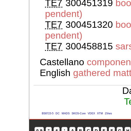
TE7
300451319
boo
pendent)
TE7
300451320
boo
pendent)
TE7
300458815
sar
Castellano
component
English
gathered mat
D
T
BS8723-5
DC
MADS
SKOS-Core
VDEX
XTM
Zthes
0-9
"
&
'
A
B
C
D
E
F
G
H