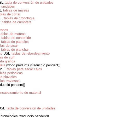
SE
tabla de conversión de unidades
e unidades
E
tablas de mareas
blas de cortar
SE
tablas de cronología
E
tablas de cumbrera
conos
tablas de mareas
E
tablas de contenido
E
tablas de pasteles
las de picar
E
tablas de planchar
to
USE
tablas de rebordeamiento
as de surf
eta gráfica
dera
(wood products (traducció pendent))
USE
tablas para sacar cajos
ablas periódicas
as pluviales
las traviesas
raducció pendent))
 encabezamiento de material
USE
tabla de conversión de unidades
hronologies (traducció pendent))