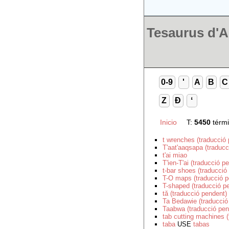
Tesaurus d'Ar
0-9
'
A
B
C
Z
Ð
ʻ
Inicio
T
:
5450
térm
t wrenches (traducció
T'aat'aaqsapa (traducc
t'ai miao
T'ien-T'ai (traducció p
t-bar shoes (traducció
T-O maps (traducció p
T-shaped (traducció p
tǎ (traducció pendent)
Ta Bedawie (traducció
Taabwa (traducció pen
tab cutting machines (
taba
USE
tabas