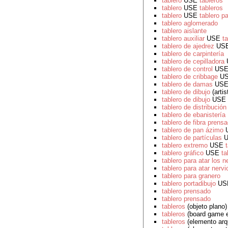
tablero
USE
tableros
tablero
USE
tableros
tablero
USE
tablero p
tablero aglomerado
tablero aislante
tablero auxiliar
USE
ta
tablero de ajedrez
US
tablero de carpintería
tablero de cepilladora
tablero de control
US
tablero de cribbage
U
tablero de damas
US
tablero de dibujo
(artis
tablero de dibujo
USE
tablero de distribución
tablero de ebanistería
tablero de fibra prens
tablero de pan ázimo
tablero de partículas
U
tablero extremo
USE
tablero gráfico
USE
ta
tablero para atar los n
tablero para atar nervi
tablero para granero
tablero portadibujo
US
tablero prensado
tablero prensado
tableros
(objeto plano)
tableros
(board game e
tableros
(elemento arqu