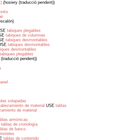
)
(hosiery (traducció pendent))
ontis
né
scalón)
SE
tabiques plegables
SE
tabiques de columnas
SE
tabiques desmontables
USE
tabiques desmontables
biques desmontables
tabiques plegables
s (traducció pendent))
s
panel
blas solapadas
ncabezamiento de material
USE
tablas
zamiento de material
ablas armónicas
E
tablas de cronología
ablas de banco
ristreles
E
tablas de contenido