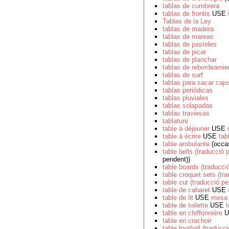
tablas de cumbrera
tablas de frontis
USE
Tablas de la Ley
tablas de madera
tablas de mareas
tablas de pasteles
tablas de picar
tablas de planchar
tablas de rebordeamie
tablas de surf
tablas para sacar cajo
tablas periódicas
tablas pluviales
tablas solapadas
tablas traviesas
tablature
table à déjeuner
USE
table à écrire
USE
tab
table ambulante
(occas
table bells (traducció 
pendent))
table boards (traducci
table croquet sets (tr
table cut (traducció p
table de cabaret
USE
table de lit
USE
mesa
table de toilette
USE
t
table en chiffonnière
U
table en crachoir
table football (traducc