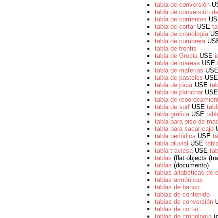
tabla de conversión
U
tabla de conversión d
tabla de corrientes
US
tabla de cortar
USE
ta
tabla de cronología
U
tabla de cumbrera
US
tabla de frontis
tabla de Grecia
USE
i
tabla de mareas
USE
tabla de materias
US
tabla de pasteles
US
tabla de picar
USE
tab
tabla de planchar
US
tabla de rebordeamien
tabla de surf
USE
tabl
tabla gráfica
USE
tabl
tabla para piso de ma
tabla para sacar cajo
tabla periódica
USE
t
tabla pluvial
USE
tabl
tabla traviesa
USE
tab
tablas
(flat objects (t
tablas
(documento)
tablas alfabéticas de
tablas armónicas
tablas de banco
tablas de contenido
tablas de conversión
tablas de cortar
tablas de cronología
(c