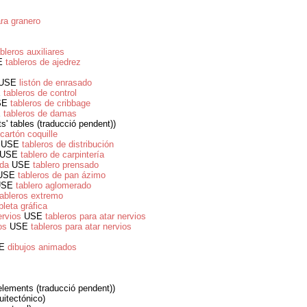
ara granero
bleros auxiliares
E
tableros de ajedrez
USE
listón de enrasado
E
tableros de control
SE
tableros de cribbage
E
tableros de damas
ts' tables (traducció pendent))
cartón coquille
USE
tableros de distribución
USE
tablero de carpintería
ada
USE
tablero prensado
USE
tableros de pan ázimo
SE
tablero aglomerado
tableros extremo
bleta gráfica
ervios
USE
tableros para atar nervios
os
USE
tableros para atar nervios
E
dibujos animados
lements (traducció pendent))
itectónico)