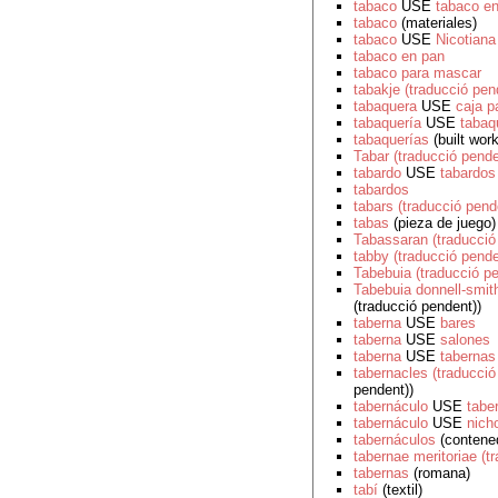
tabaco
USE
tabaco e
tabaco
(materiales)
tabaco
USE
Nicotiana
tabaco en pan
tabaco para mascar
tabakje (traducció pen
tabaquera
USE
caja p
tabaquería
USE
tabaq
tabaquerías
(built wor
Tabar (traducció pende
tabardo
USE
tabardos
tabardos
tabars (traducció pend
tabas
(pieza de juego)
Tabassaran (traducció
tabby (traducció pende
Tabebuia (traducció p
Tabebuia donnell-smith
(traducció pendent))
taberna
USE
bares
taberna
USE
salones
taberna
USE
tabernas
tabernacles (traducció
pendent))
tabernáculo
USE
tabe
tabernáculo
USE
nich
tabernáculos
(contened
tabernae meritoriae (t
tabernas
(romana)
tabí
(textil)