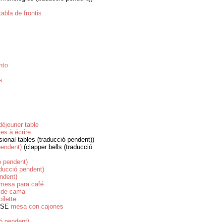
tabla de frontis
nto
s
déjeuner table
les à écrire
ional tables (traducció pendent))
pendent)
(clapper bells (traducció
ó pendent)
aducció pendent)
endent)
mesa para café
 de cama
oilette
SE
mesa con cajones
ió pendent)