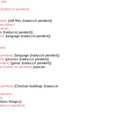
n pan
 (traducció pendent)
dent)
(still lifes (traducció pendent))
ara tabaco
uerías
ks (traducció pendent))
nt)
(language (traducció pendent))
ent)
 pendent)
(language (traducció pendent))
nt)
(process (traducció pendent))
endent)
(genus (traducció pendent))
ii (traducció pendent)
(species
 pendent)
(Christian buildings (traducció
rnáculos
os
ores litúrgico)
raducció pendent)