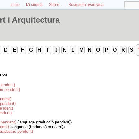
Inicio
Mi cuenta
Sobre...
Búsqueda avanzada
t i Arquitectura
D
E
F
G
H
I
J
K
L
M
N
O
P
Q
R
S
inos
 pendent)
ió pendent)
endent)
 pendent)
endent)
endent)
 pendent)
(language (traducció pendent))
dent)
(language (traducció pendent))
traducció pendent)