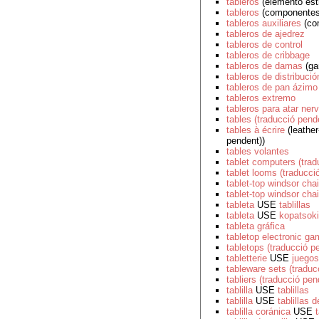
tableros
(elemento estr
tableros
(componentes 
tableros auxiliares
(co
tableros de ajedrez
tableros de control
tableros de cribbage
tableros de damas
(ga
tableros de distribució
tableros de pan ázimo
tableros extremo
tableros para atar nerv
tables (traducció pend
tables à écrire
(leather
pendent))
tables volantes
tablet computers (trad
tablet looms (traducci
tablet-top windsor chai
tablet-top windsor chai
tableta
USE
tablillas
tableta
USE
kopatsoki
tableta gráfica
tabletop electronic ga
tabletops (traducció p
tabletterie
USE
juegos
tableware sets (traduc
tabliers (traducció pen
tablilla
USE
tablillas
tablilla
USE
tablillas 
tablilla coránica
USE