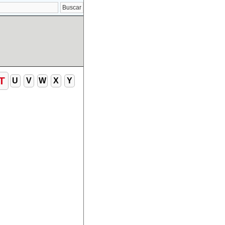
T
U
V
W
X
Y