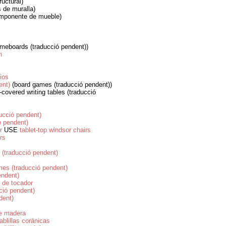
uctural)
de muralla)
mponente de mueble)
meboards (traducció pendent))
n
ios
ent)
(board games (traducció pendent))
-covered writing tables (traducció
ucció pendent)
ó pendent)
r
USE
tablet-top windsor chairs
rs
 (traducció pendent)
mes (traducció pendent)
endent)
 de tocador
ció pendent)
dent)
de madera
tablillas coránicas