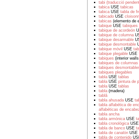
tabi (traducció pendent
tabica
USE
tabicas
tabica
USE
tabla de fr
tabicado
USE
cloison
tabicas
(elemento de e
tabique
USE
tabiques
tabique de acordeón
U
tabique de columna
U
tabique desarmable
U
tabique desmontable
tabique móvil
USE
ta
tabique plegable
USE
tabiques
(interior wall
tabiques de columnas
tabiques desmontable
tabiques plegables
tabla
USE
tablas
tabla
USE
pintura de 
tabla
USE
tablas
tabla
(madera)
tablâ
tabla ahusada
USE
ta
tabla alfabética de e
alfabéticas de encabe
tabla ancha
tabla armónica
USE
t
tabla cronológica
US
tabla de banco
USE
t
tabla de canalón
USE
tabla de contenido
US