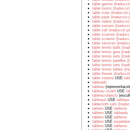
table games (traducci
table looms (traducció
table mats (traducció 
table pads (traducció 
table radios (traducci
table runners (traducc
table salt (traducció p
table scarves (traducc
table screens (traducc
table services (traduc
table tennis balls (tra
table tennis gear (tra
table tennis nets (tra
table tennis paddles (
table tennis sets (tra
table tennis tables (tr
table throws (traducci
table volante
USE
tab
tableado
tableau
(representació
tableau vivant
USE
ta
tableau-objects
(escult
tableaux
USE
tableau
tablecloth sets (tradu
tablero
USE
tableros
tablero
USE
tableado
tablero
USE
tableros
tablero
USE
espaldar
tablero
USE
tableros