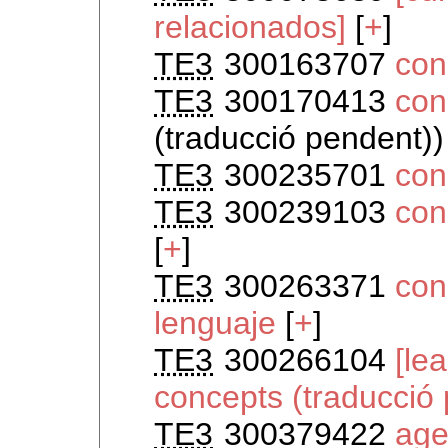
relacionados]
[
+
]
TE3
300163707
con
TE3
300170413
con
(traducció pendent))
TE3
300235701
con
TE3
300239103
con
[
+
]
TE3
300263371
con
lenguaje
[
+
]
TE3
300266104
[le
concepts (traducció
TE3
300379422
age