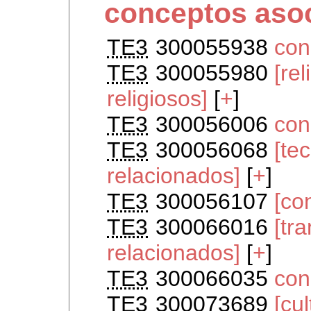
conceptos aso
TE3
300055938
con
TE3
300055980
[re
religiosos]
[
+
]
TE3
300056006
con
TE3
300056068
[te
relacionados]
[
+
]
TE3
300056107
[co
TE3
300066016
[tr
relacionados]
[
+
]
TE3
300066035
con
TE3
300073689
[cu