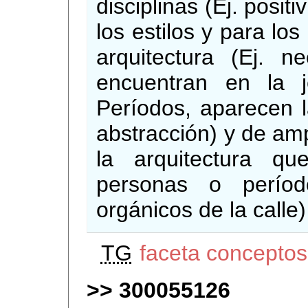
disciplinas (Ej. posit
los estilos y para lo
arquitectura (Ej. ne
encuentran en la j
Períodos, aparecen l
abstracción) y de amp
la arquitectura q
personas o período
orgánicos de la calle
TG
faceta conceptos
300055126