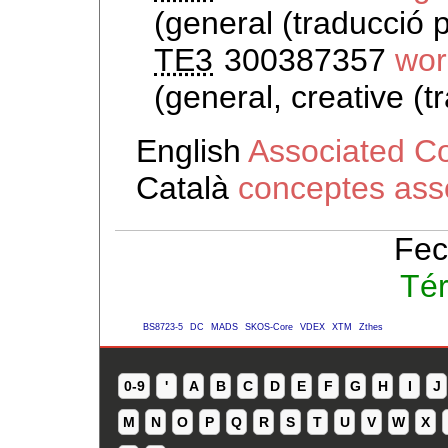
(general (traducció 
TE3
300387357
wor
(general, creative (t
English
Associated C
Català
conceptes ass
Fec
Té
BS8723-5
DC
MADS
SKOS-Core
VDEX
XTM
Zthes
0-9
'
A
B
C
D
E
F
G
H
I
J
M
N
O
P
Q
R
S
T
U
V
W
X