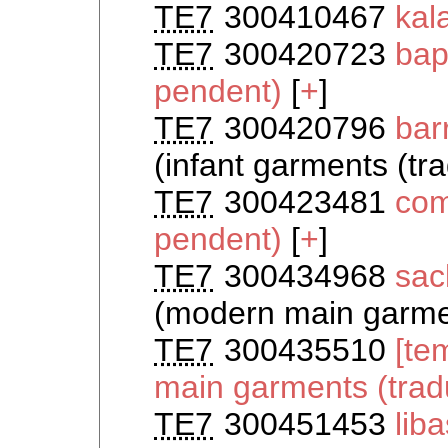
TE7
300410467
kal
TE7
300420723
bap
pendent)
[
+
]
TE7
300420796
bar
(infant garments (tr
TE7
300423481
com
pendent)
[
+
]
TE7
300434968
sac
(modern main garmen
TE7
300435510
[te
main garments (trad
TE7
300451453
lib