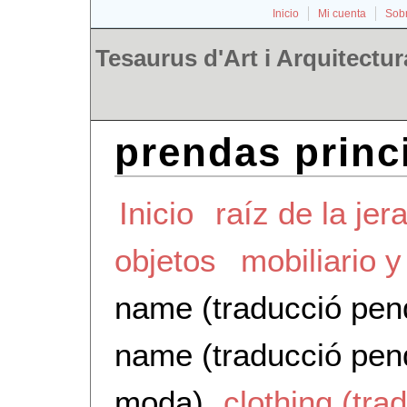
Inicio
Mi cuenta
Sobr
Tesaurus d'Art i Arquitectur
prendas princ
Inicio
raíz de la jer
objetos
mobiliario 
name (traducció pen
name (traducció pen
moda)
clothing (tra