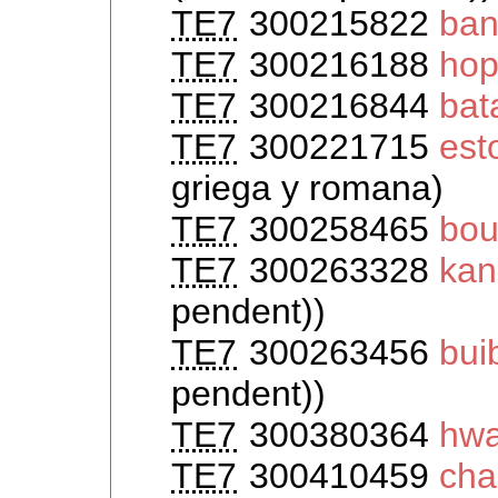
TE7
300215822
ban
TE7
300216188
hop
TE7
300216844
bat
TE7
300221715
est
griega y romana)
TE7
300258465
bo
TE7
300263328
kan
pendent))
TE7
300263456
bui
pendent))
TE7
300380364
hwa
TE7
300410459
cha