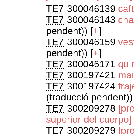
TE7
300046139
caf
TE7
300046143
cha
pendent)) [
+
]
TE7
300046159
ves
pendent)) [
+
]
TE7
300046171
qui
TE7
300197421
man
TE7
300197424
tra
(traducció pendent))
TE7
300209278
[pr
superior del cuerpo]
TE7
300209279
[pr