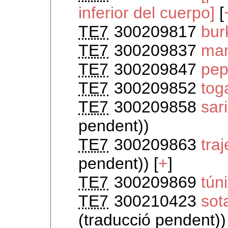
inferior del cuerpo]
[
TE7
300209817
bur
TE7
300209837
ma
TE7
300209847
pep
TE7
300209852
tog
TE7
300209858
sar
pendent))
TE7
300209863
tra
pendent)) [
+
]
TE7
300209869
tún
TE7
300210423
sot
(traducció pendent))