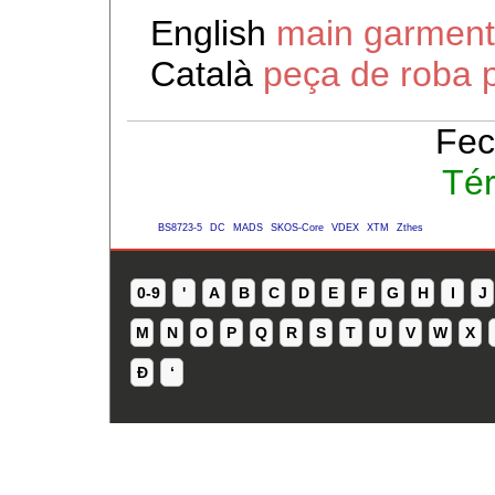
English
main garment
Català
peça de roba p
Fec
Té
BS8723-5
DC
MADS
SKOS-Core
VDEX
XTM
Zthes
0-9
'
A
B
C
D
E
F
G
H
I
J
M
N
O
P
Q
R
S
T
U
V
W
X
Ð
ʻ